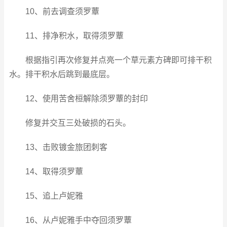
10、前去调查须罗蕈
11、排净积水，取得须罗蕈
根据指引再次修复并点亮一个草元素方碑即可排干积
水。排干积水后跳到最底层。
12、使用苦舍桓解除须罗蕈的封印
修复并交互三处破损的石头。
13、击败镀金旅团刺客
14、取得须罗蕈
15、追上卢妮雅
16、从卢妮雅手中夺回须罗蕈