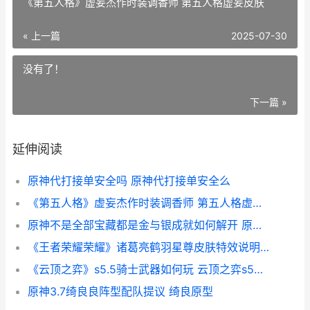
《第五人格》虚妄杰作时装调香师 第五人格虚妄皮肤
« 上一篇
2025-07-30
没有了！
下一篇 »
延伸阅读
原神代打接单安全吗 原神代打接单安全么
《第五人格》虚妄杰作时装调香师 第五人格虚妄皮肤
原神不是全部宝藏都是金与银成就如何解开 原神没有保底吗
《王者荣耀荣耀》诸葛亮鹤羽星尊皮肤特效说明 王者荣耀荣耀典藏皮肤排名
《云顶之弈》s5.5骑士武器如何玩 云顶之弈s5羁绊全览图
原神3.7绮良良阵型配队提议 绮良原型