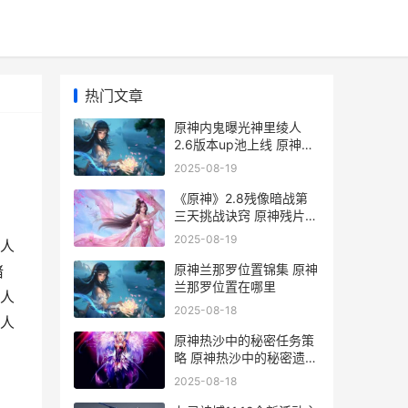
热门文章
原神内鬼曝光神里绫人
2.6版本up池上线 原神内
鬼爆料模型图
2025-08-19
《原神》2.8残像暗战第
三天挑战诀窍 原神残片是
谁的材料
2025-08-19
人
原神兰那罗位置锦集 原神
睹
兰那罗位置在哪里
人
2025-08-18
绫人
原神热沙中的秘密任务策
略 原神热沙中的秘密遗迹
解密
2025-08-18