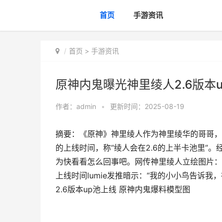
首页
手游资讯
首页
>
手游资讯
原神内鬼曝光神里绫人2.6版本
作者：
admin
•
更新时间：2025-08-19
摘要：《原神》神里绫人作为神里绫华的哥哥，
的上线时间，称“绫人会在2.6的上半卡池里”
为快看看怎么回事吧。网传神里绫人立绘图片：
上线时间lumie发推暗示：“我的小小鸟告诉我
2.6版本up池上线 原神内鬼爆料模型图