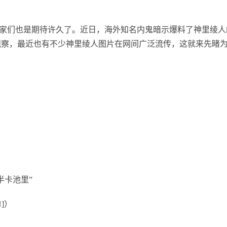
家们也是期待许久了。近日，海外知名内鬼暗示爆料了神里绫人
经观察，最近也有不少神里绫人图片在网间广泛流传，这就来先睹
半卡池里”
]）