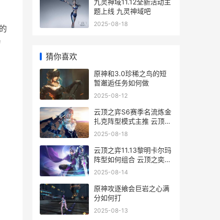
九灵神域11.12全新活动主
题上线 九灵神域吧
2025-08-18
的
为
猜你喜欢
原神和3.0珍稀之鸟的短
暂邂逅任务如何做
2025-08-12
云顶之弈S6赛季名流炼金
扎克阵型模式主推 云顶之
弈s6赛季什么时候开始
2025-08-18
云顶之弈11.13黎明卡尔玛
阵型如何组合 云顶之奕
11.12黎明
2025-08-14
原神攻逐飨会巨岩之心满
分如何打
2025-08-13