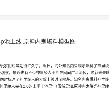
up池上线 原神内鬼爆料模型图
玩家们也是期待许久了。近日，海外知名内鬼暗示爆料了神里绫
。经观察，最近也有不少神里绫人图片在网间广泛流传，这就来先
同时标注了神里绫人的大致上线时间阶段。知名内鬼爆料神里绫
，神里绫人会在2.6的上半卡池里”（虽然是知,原神内鬼曝光神里