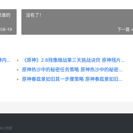
是谁的
没有了！
-08-19
下一篇 
原神内鬼曝光神里绫人2.6版本up池上线 原神内鬼爆料模型图
《原神》2.8残像暗战第三天挑战诀窍 原神残片是谁的材料
原神热沙中的秘密任务策略 原神热沙中的秘密遗迹解密
原神春庭景如旧其一步骤策略 原神春庭景如旧其二
XML地图