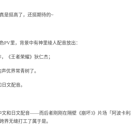
真是挺高了，还挺期待的~
色PV里，背景中有神里绫人配音放出：
非，《王者荣耀》狄仁杰；
的声优界常青树了。
和日文配音。
中文和日文配音——而后者刚刚在隔壁《崩坏3》片场「阿波卡利
就跨界无缝打工了属于是。