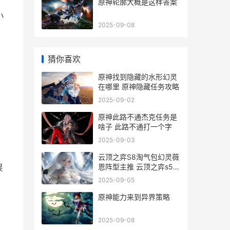
原神轮廓大概是这样答案
小
2025-09-08
猜你喜欢
原神找到隐藏的水形幻灵
在哪里 原神隐藏任务攻略
2025-09-02
原神此路不通杰克任务是
啥子 此路不通打一个字
2025-09-03
云顶之弈S8淘气包幻灵薇
恩阵型主推 云顶之弈s5骚
娱
套路
2025-09-05
原神能力来到异界策略
2025-09-08