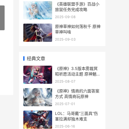
《英雄联盟手游》百战小
旅鼠任务完成攻略
2025-09-08
»
原神草神如何荡秋千 原神
草神叫啥
2025-09-03
经典文章
《原神》3.5版本雳裁冥
昭祈愿活动主题 原神魈
1.3版本
2025-08-07
《原神》情商的六面答案
方式 高情商玩原神
2025-07-01
LOL：马哥戴“三面具”伤
害拉满却独木难支
2025-06-16