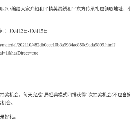
领呢?小编给大家介绍和平精英灵绣和平东方传承礼包领取地址，
0月12日-10月15日
/material/202110/482db0ecc10b8a9984ae850c9ada9899.html?
l=1&hasDirect=true
抽奖机会，每天完成1局经典模式四排获得1次抽奖机会(不包含
奖机会。
登录好礼。