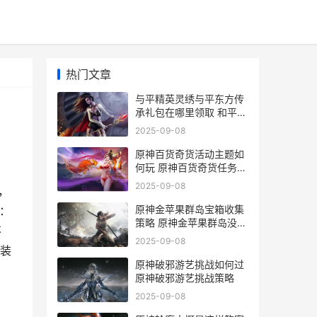
热门文章
与平精英灵绣与平东方传
承礼包在哪里领取 和平精
英灵绣套装
2025-09-08
原神百货奇货活动主题如
何玩 原神百货奇货任务怎
么做
2025-09-08
，
原神金苹果群岛宝箱收集
容：
策略 原神金苹果群岛没了
不
吗
2025-09-08
套装
原神破邪游艺挑战如何过
原神破邪游艺挑战策略
2025-09-08