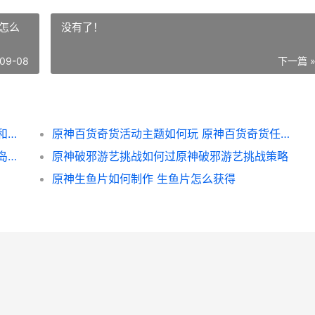
怎么
没有了！
09-08
下一篇 
与平精英灵绣与平东方传承礼包在哪里领取 和平精英灵绣套装
原神百货奇货活动主题如何玩 原神百货奇货任务怎么做
原神金苹果群岛宝箱收集策略 原神金苹果群岛没了吗
原神破邪游艺挑战如何过原神破邪游艺挑战策略
原神生鱼片如何制作 生鱼片怎么获得