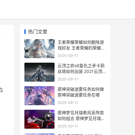
热门文章
王者荣耀荣耀如何删除游
戏好友 王者荣耀的荣耀怎
么玩
2025-09-11
云顶之弈s9复仇之矛卡莉
丝塔如何出装 2021云顶
之弈复仇之矛出装
2025-09-11
原神突破迷雾任务如何做
右
原神突破迷雾任务在哪
2025-09-11
原神梦见月瑞希风系阵型
如何组合 原神梦见月瑞希
泳装
2025-09-11