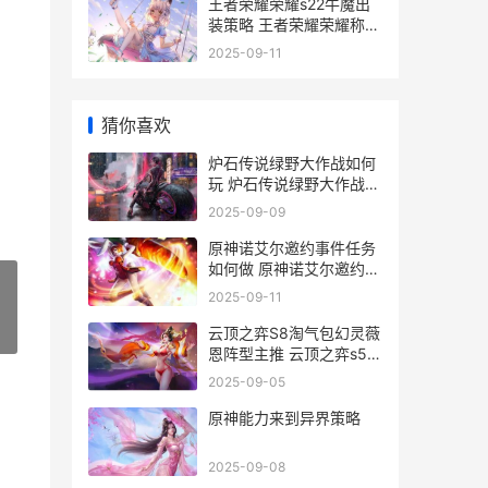
王者荣耀荣耀s22牛魔出
装策略 王者荣耀荣耀称号
获取条件
2025-09-11
猜你喜欢
炉石传说绿野大作战如何
玩 炉石传说绿野大作战卡
组
2025-09-09
原神诺艾尔邀约事件任务
如何做 原神诺艾尔邀约事
件第二章
2025-09-11
云顶之弈S8淘气包幻灵薇
»
恩阵型主推 云顶之弈s5骚
套路
2025-09-05
原神能力来到异界策略
2025-09-08