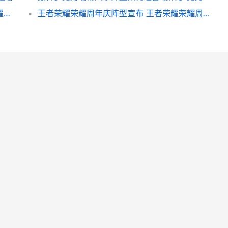
王者荣耀荣耀s22牛魔出装策略 王者荣耀荣耀称号获取条件
王者荣耀荣耀周年庆阵型宣布 王者荣耀荣耀周年庆什么时候