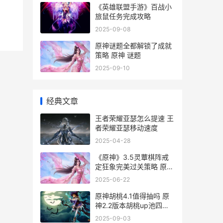
《英雄联盟手游》百战小
旅鼠任务完成攻略
2025-09-08
原神谜题全都解锁了成就
策略 原神 谜题
2025-09-10
经典文章
王者荣耀亚瑟怎么提速 王
者荣耀亚瑟移动速度
2025-04-28
《原神》3.5灵蕈棋阵戒
定狂象完美过关策略 原神
灵龛位置最新
2025-06-22
原神胡桃4.1值得抽吗 原
神2.2版本胡桃up池四星
角色
2025-09-03