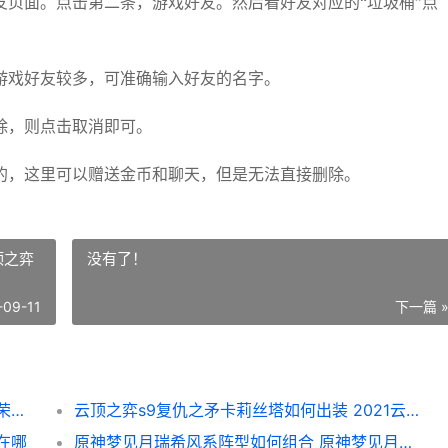
页面。点击第二条，游戏好友。然后看好友对应的“垃圾桶”点
戏好友较多，可准确输入好友的名字。
除，则点击取消即可。
，这里可以赠送金币和聊天，但是无法直接删除。
顶之弈
没有了！
-09-11
下一篇 
王者荣耀荣耀如何删除游戏好友 王者荣耀的荣耀怎么玩
云顶之弈s9复仇之矛卡莉丝塔如何出装 2021云顶之弈复仇之矛出装
在哪
原神梦见月瑞希风系阵型如何组合 原神梦见月瑞希泳装