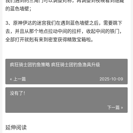
我们遇到的三角门可以调整对称，再调整到夜晚看到隐藏
的蓝色墙壁；
3、原神伊达的迷宫我们在遇到蓝色墙壁之后，需要跳下
去，并且从那个地点拉动中间的拉杆，收起中间的铁门，
全部打开就剋有来到密室获得精致宝箱啦。
疯狂骑士团钓鱼策略 疯狂骑士团钓鱼渔具升级
« 上一篇
2025-10-09
没有了！
下一篇 »
延伸阅读