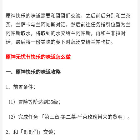
原神快乐的味道需要和哥哥们交谈，之后前后分别和兰茶
荼，兰萨卡与兰阿帕斯对话，然后前往任务指引位置为兰
阿帕斯取水，将取到的水交给兰阿帕斯，再和兰非拉对
话，最后将一份美味的萝卜时蔬汤交给兰帕卡提。
原神无忧节快乐的味道怎么做
一、原神快乐的味道攻略
1、前置条件：
（1）冒险等阶达到35级；
（2）完成任务 「第三章·第二幕-千朵玫瑰带来的黎明」。
2、和「哥哥们」交谈；