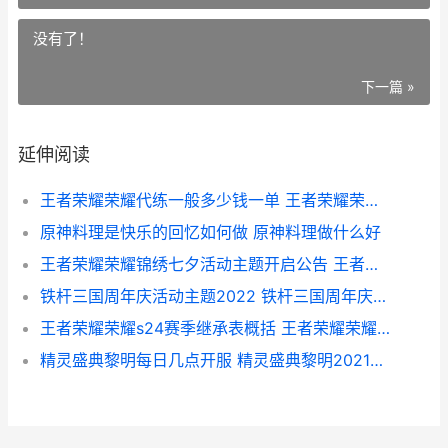
没有了！
下一篇 »
延伸阅读
王者荣耀荣耀代练一般多少钱一单 王者荣耀荣耀代打一个星多少钱
原神料理是快乐的回忆如何做 原神料理做什么好
王者荣耀荣耀锦绣七夕活动主题开启公告 王者荣耀荣耀锦鲤
铁杆三国周年庆活动主题2022 铁杆三国周年庆什么时候
王者荣耀荣耀s24赛季继承表概括 王者荣耀荣耀称号获取条件
精灵盛典黎明每日几点开服 精灵盛典黎明2021礼包