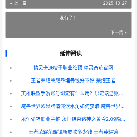
« 上一篇
2025-10-27
没有了！
下一篇 »
延伸阅读
精灵奇迹啥子职业绝顶 精灵奇迹官网
王者荣耀荣耀暃埋骨钱好不好 荣燿王者
英雄联盟手游账号绑定有什么用？绑定端游账号作用一览
魔兽世界欧恩牌清淡饮水角如何获取 魔兽世界怀旧服欧皇
永恒诸神职业主推 永恒结束诸神之黄昏2.09隐藏
王者荣耀荣耀镜新皮肤多少钱 王者英耀镜