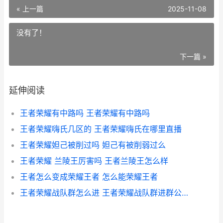
« 上一篇
2025-11-08
没有了！
下一篇 »
延伸阅读
王者荣耀有中路吗 王者荣耀有中路吗
王者荣耀嗨氏几区的 王者荣耀嗨氏在哪里直播
王者荣耀妲己被削过吗 妲己有被削弱过么
王者荣耀 兰陵王厉害吗 王者兰陵王怎么样
王者怎么变成荣耀王者 怎么能荣耀王者
王者荣耀战队群怎么进 王者荣耀战队群进群公告怎么写