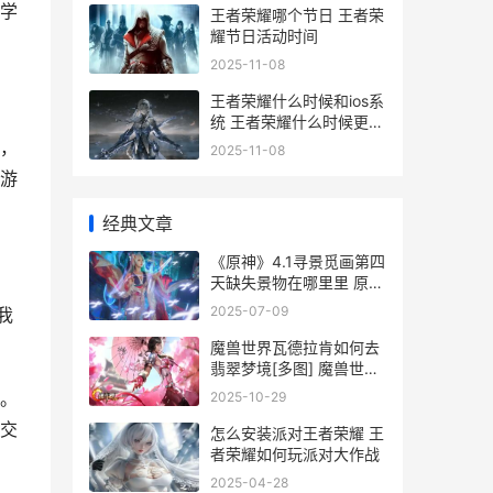
学
王者荣耀哪个节日 王者荣
耀节日活动时间
2025-11-08
王者荣耀什么时候和ios系
统 王者荣耀什么时候更新
好苹果
，
2025-11-08
游
经典文章
《原神》4.1寻景觅画第四
天缺失景物在哪里里 原神
寻华景画
2025-07-09
我
魔兽世界瓦德拉肯如何去
翡翠梦境[多图] 魔兽世界
瓦德拉肯在哪
。
2025-10-29
交
怎么安装派对王者荣耀 王
者荣耀如何玩派对大作战
2025-04-28