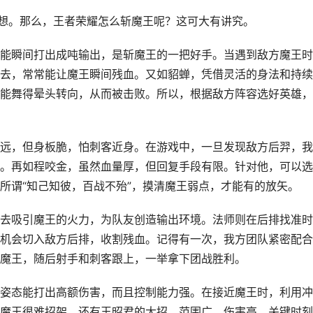
梦想。那么，王者荣耀怎么斩魔王呢？这可大有讲究。
能瞬间打出成吨输出，是斩魔王的一把好手。当遇到敌方魔王时
去，常常能让魔王瞬间残血。又如貂蝉，凭借灵活的身法和持续
能舞得晕头转向，从而被击败。所以，根据敌方阵容选好英雄，
远，但身板脆，怕刺客近身。在游戏中，一旦发现敌方后羿，我
。再如程咬金，虽然血量厚，但回复手段有限。针对他，可以选
所谓“知己知彼，百战不殆”，摸清魔王弱点，才能有的放矢。
去吸引魔王的火力，为队友创造输出环境。法师则在后排找准时
机会切入敌方后排，收割残血。记得有一次，我方团队紧密配合
魔王，随后射手和刺客跟上，一举拿下团战胜利。
姿态能打出高额伤害，而且控制能力强。在接近魔王时，利用冲
魔王很难招架。还有王昭君的大招，范围广、伤害高，关键时刻