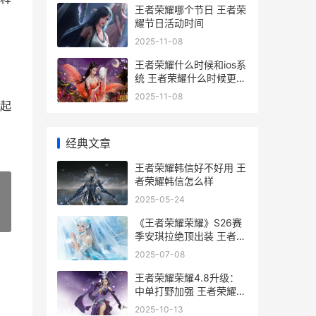
王者荣耀哪个节日 王者荣
耀节日活动时间
2025-11-08
王者荣耀什么时候和ios系
统 王者荣耀什么时候更新
好苹果
2025-11-08
起
经典文章
王者荣耀韩信好不好用 王
者荣耀韩信怎么样
2025-05-24
»
《王者荣耀荣耀》S26赛
季安琪拉绝顶出装 王者荣
耀荣耀之章
2025-07-08
王者荣耀荣耀4.8升级：
中单打野加强 王者荣耀荣
耀称号哪个含金量最高
2025-10-13