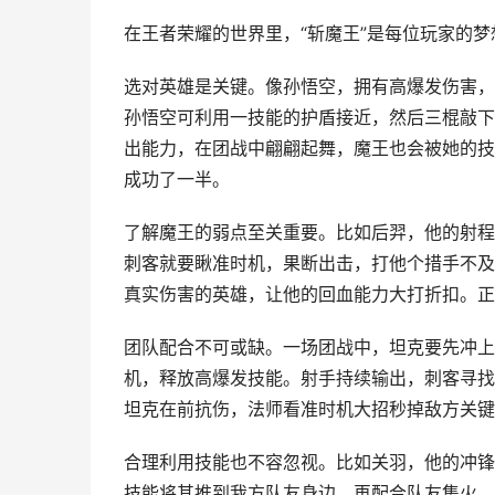
在王者荣耀的世界里，“斩魔王”是每位玩家的
选对英雄是关键。像孙悟空，拥有高爆发伤害，
孙悟空可利用一技能的护盾接近，然后三棍敲下
出能力，在团战中翩翩起舞，魔王也会被她的技
成功了一半。
了解魔王的弱点至关重要。比如后羿，他的射程
刺客就要瞅准时机，果断出击，打他个措手不及
真实伤害的英雄，让他的回血能力大打折扣。正
团队配合不可或缺。一场团战中，坦克要先冲上
机，释放高爆发技能。射手持续输出，刺客寻找
坦克在前抗伤，法师看准时机大招秒掉敌方关键
合理利用技能也不容忽视。比如关羽，他的冲锋
技能将其推到我方队友身边，再配合队友集火，