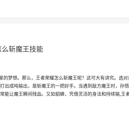
怎么斩魔王技能
玩家的梦想。那么，王者荣耀怎么斩魔王呢？这可大有讲究。选对
打出成吨输出，是斩魔王的一把好手。当遇到敌方魔王时，孙悟
常能让魔王瞬间残血。又如貂蝉，凭借灵活的身法和持续输,王