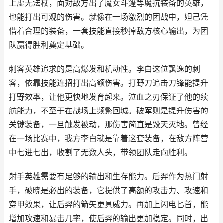
上虚无法杖，面对敌方出了魔女斗篷等魔抗装备的英雄，
也能打出可观的伤害。就像在一场激烈的团战中，妲己凭
借着合理的装备，一套技能直接秒掉敌方核心输出，为团
队赢得胜利奠定基础。
刺客英雄追求的是高爆发和机动性。李白这位飘逸的刺
客，依靠技能连招打出高额伤害。打野刀追击刀锋能提升
打野效率，让他更快地发育起来。泣血之刃保证了他的续
航能力，不至于在战场上频繁回城。破军则是提升伤害的
关键装备，一旦触发被动，那伤害简直是毁天灭地。曾经
在一场比赛中，我方李白就是靠着这套装备，在敌方阵营
中七进七出，收割了无数人头，带领团队走向胜利。
射手英雄需要有足够的输出和生存能力。后羿作为热门射
手，破晓是必出的装备，它提供了高额的攻击力、攻速和
穿甲效果，让后羿的箭矢更具威力。再加上闪电匕首，能
增加攻速和暴击几率，使后羿的输出更加稳定。同时，出