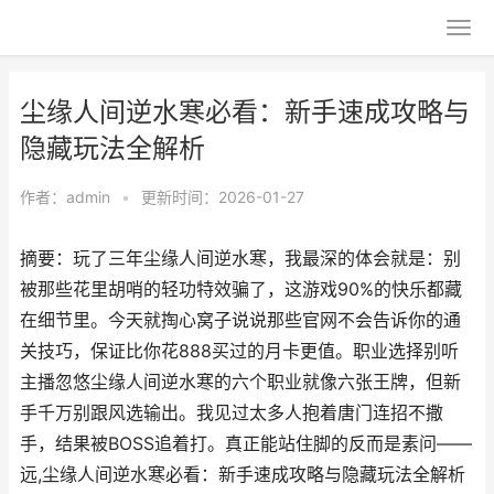
尘缘人间逆水寒必看：新手速成攻略与
隐藏玩法全解析
作者：
admin
•
更新时间：2026-01-27
摘要：玩了三年尘缘人间逆水寒，我最深的体会就是：别
被那些花里胡哨的轻功特效骗了，这游戏90%的快乐都藏
在细节里。今天就掏心窝子说说那些官网不会告诉你的通
关技巧，保证比你花888买过的月卡更值。职业选择别听
主播忽悠尘缘人间逆水寒的六个职业就像六张王牌，但新
手千万别跟风选输出。我见过太多人抱着唐门连招不撒
手，结果被BOSS追着打。真正能站住脚的反而是素问——
远,尘缘人间逆水寒必看：新手速成攻略与隐藏玩法全解析