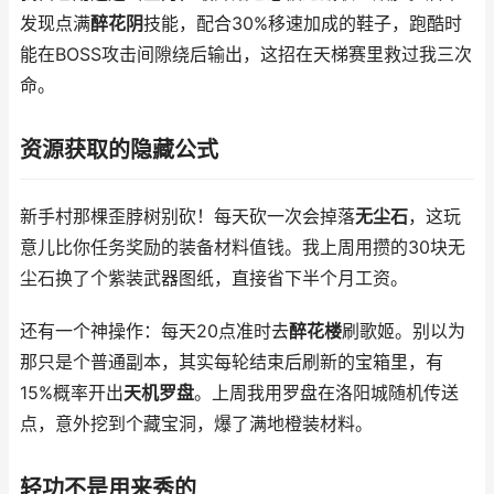
发现点满
醉花阴
技能，配合30%移速加成的鞋子，跑酷时
能在BOSS攻击间隙绕后输出，这招在天梯赛里救过我三次
命。
资源获取的隐藏公式
新手村那棵歪脖树别砍！每天砍一次会掉落
无尘石
，这玩
意儿比你任务奖励的装备材料值钱。我上周用攒的30块无
尘石换了个紫装武器图纸，直接省下半个月工资。
还有一个神操作：每天20点准时去
醉花楼
刷歌姬。别以为
那只是个普通副本，其实每轮结束后刷新的宝箱里，有
15%概率开出
天机罗盘
。上周我用罗盘在洛阳城随机传送
点，意外挖到个藏宝洞，爆了满地橙装材料。
轻功不是用来秀的