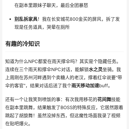
在副本里跟妹子聊天，最后全团暴怒
别乱拆家具
！我在长安城花800金买的屏风，拆了发
现是任务道具，哭晕在厕所
有趣的冷知识
知道为什么NPC都爱在雨天撑伞吗？其实是个隐藏任务。
连续在三个雨天和撑伞NPC对话，能解锁
水之灵
坐骑。我
上周刚在苏州河畔遇到个卖糖人的老汉，撑着红伞说要"带
伞的客官"，结果对话后送了我个
雨天移动加速
buff。
还有一个让我笑到喷饭的事：有次我用移花的
花间舞
技能
在副本里跳舞，结果触发了BOSS的特殊反应，它居然跟着
跳起了胡旋舞！虽然没掉东西，但这魔性场面我录了视频
在贴吧爆火。