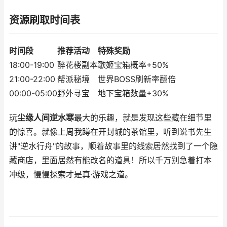
资源刷取时间表
时间段
推荐活动
特殊奖励
18:00-19:00
醉花楼副本
歌姬宝箱概率+50%
21:00-22:00
帮派秘境
世界BOSS刷新率翻倍
00:00-05:00
野外寻宝
地下宝箱数量+30%
玩
尘缘人间逆水寒
最大的乐趣，就是发现这些藏在细节里
的惊喜。就像上周我蹲在开封城的茶馆里，听到说书先生
讲"逆水行舟"的故事，顺着故事里的线索居然找到了一个隐
藏商店，里面居然有能改名的道具！所以千万别急着打本
冲级，慢慢探索才是真·游戏之道。