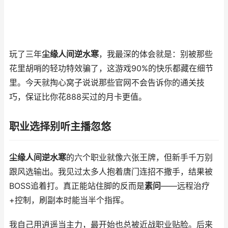
玩了三年
尘缘人间逆水寒
，我最深的体会就是：别被那些
花里胡哨的轻功特效骗了，这游戏90%的快乐都藏在细节
里。今天就掏心窝子说说那些官网不会告诉你的通关技
巧，保证比你花888买过的月卡更值。
职业选择别听主播忽悠
尘缘人间逆水寒
的六个职业就像六张王牌，但新手千万别
跟风选输出。我见过太多人抱着唐门连招不撒手，结果被
BOSS追着打。真正能站住脚的反而是
素问
——远程治疗
+控制，刷副本时能当半个指挥。
我自己用逍遥当主力，最开始也总被近战职业贴脸。后来