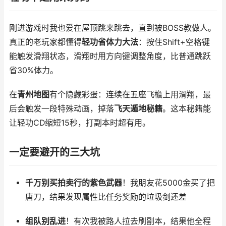
刚进游戏时我也爱在屋顶跳来跳去，直到被BOSS教做人。
真正的老玩家都懂得
轻功省体力大法
：按住Shift+空格键
能触发滑翔状态，滑翔时用方向键调整角度，比普通跳跃
省30%体力。
在
青州地图
有个隐藏彩蛋：连续在五座飞檐上用滑翔，最
后会触发一段特殊动画，掉落
飞天遁地秘籍
。这本秘籍能
让轻功CD缩短15秒，打副本时超有用。
一定要避开的三大坑
千万别买拍卖行的紫色武器
！我朋友花5000金买了把
唐刀，结果发现属性比任务奖励的垃圾剑还差
组队别乱进
！有次我被路人拉去刷副本，结果他全程