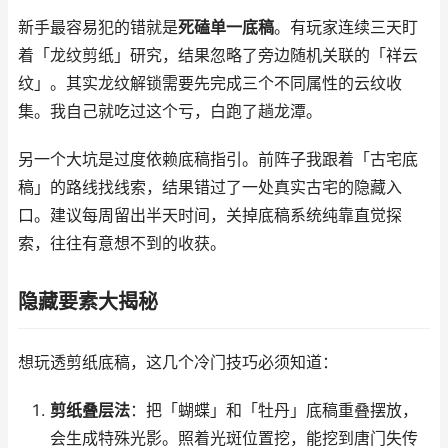
新手最容易犯的错就是
死磕单一底稿
。有玩家连续三天盯
着「龙纹剪纸」研究，结果忽略了旁边随机关联的「祥云
纹」。其实龙纹解锁需要先完成三个不同属性的云纹收
集。我自己就吃过这个亏，白跑了趟龙潭。
另一个大坑是过度依赖底稿指引。前阵子我跟着「古宅底
稿」的路线找线索，结果错过了一处真实古宅的隐藏入
口。建议每周留出半天时间，关掉底稿系统纯靠直觉探
索，往往有意想不到的收获。
隐藏要素大揭秘
想玩透剪纸底稿，这几个冷门技巧必须知道：
剪纸叠层法
：把「蝴蝶」和「牡丹」底稿重叠摆放，
会生成特殊光影。照着光斑位置挖，能挖到唐门失传