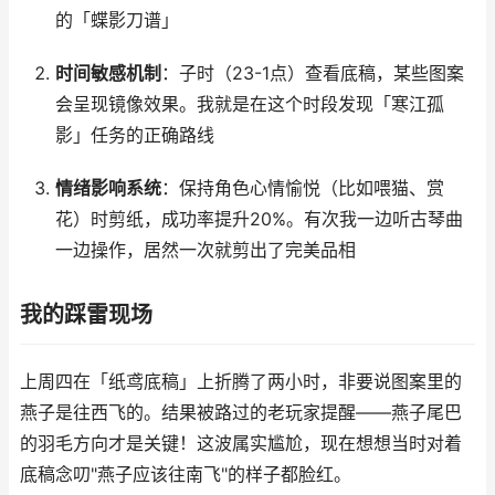
的「蝶影刀谱」
时间敏感机制
：子时（23-1点）查看底稿，某些图案
会呈现镜像效果。我就是在这个时段发现「寒江孤
影」任务的正确路线
情绪影响系统
：保持角色心情愉悦（比如喂猫、赏
花）时剪纸，成功率提升20%。有次我一边听古琴曲
一边操作，居然一次就剪出了完美品相
我的踩雷现场
上周四在「纸鸢底稿」上折腾了两小时，非要说图案里的
燕子是往西飞的。结果被路过的老玩家提醒——燕子尾巴
的羽毛方向才是关键！这波属实尴尬，现在想想当时对着
底稿念叨"燕子应该往南飞"的样子都脸红。