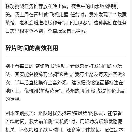
轻功挑战任务推荐放在晚上做，夜色中的山水地图特别
美。我上周在青州做"飞檐走壁"任务时，意外发现了个隐藏
茶馆，老板会赠送绝版称号"月下追风客"。这种奖励在任务
日志里根本查不到，全靠玩家自己探索。
碎片时间的高效利用
别小看每日的"茶馆听书"活动，看似只是打发时间的小玩
法，其实能兑换稀有坐骑"玄龟"。我有个朋友每天抽空做3
次，半年后直接集齐全套外观。建议把茶馆位置都标注在
地图上，像杭州的"藕花居"、苏州的"听雨楼"都是性价比高
的选择。
副本速刷技巧：组队时优先找带"疾风步"的队友，能节省
20%时间。我之前单刷"天机阁"时，用轻功绕后触发隐藏
机关，不仅缩短了战斗时间，还多拿了件紫装。记住副本