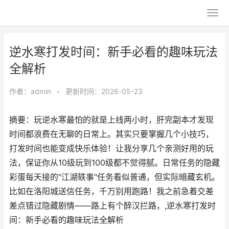
逆水寒打发时间：新手必看的趣味玩法
全解析
作者：
admin
•
更新时间：2026-05-23
摘要：玩逆水寒最怕的就是上线两小时，肝完副本才发现
时间都浪费在无聊的日常上。其实只要掌握几个小技巧，
打发时间也能变成快乐体验！让我分享几个亲测好用的玩
法，保证你从10级玩到100级都不觉得腻。日常任务的隐藏
彩蛋每天接的"江湖轶事"任务看似普通，但实际暗藏玄机。
比如在洛阳城送信任务，千万别用跑路！我之前急着交差
差点错过隐藏剧情——路上有个醉汉拦路，,逆水寒打发时
间：新手必看的趣味玩法全解析