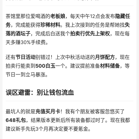
茶馆里那位爱喝酒的
老板娘
，每天中午12点会发布
隐藏任
务
，完成能获得
珍稀材料
。我上次接到的任务是帮她找
失
落的酒坛子
，完成后白送我个
拍卖行优先上架权
，现在每
天多赚30%手续费。
还有
节日活动
别错过！上次中秋活动送的
月饼配方
，现在
拍卖行能卖到
500白玉
一个。建议提前准备
材料储备
，等
节日一到立马暴涨。
误区避雷：别让钱包流血
最坑人的就是
充值买月卡
！我有个朋友被客服忽悠买了
648礼包
，结果版本更新后所有装备都过时了。现在我都
建议新手先玩3个月再决定要不要氪金。