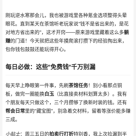
刚玩逆水寒那会儿，我也被游戏里各种氪金选项整得头晕
眼花。直到某天在茶馆听老玩家说"钱不是省出来的，是花
对地方省出来的"，这才开窍——原来游戏里藏着这么多
躺
赚
的门道！今天就把这些年摸爬滚打攒下的经验掏出来，
包你钱包鼓鼓还能玩得开心。
每日必做：这些"免费钱"千万别漏
每天早上睁眼第一件事，先刷
茶馆任务
！别小看那点铜
板，做完一圈能换
白玉
（比直接卖材料划算太多）。我有
个朋友每天只做这个，三个月攒够了换新时装的钱。还有
帮会日常
里的"藏宝图"，别急着交材料，留着等涨价能多赚
三成。
小贴士
：周三五日的
拍卖行打折
特别香，我上次捡漏到半