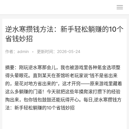
逆水寒攒钱方法：新手轻松躺赚的10个
省钱妙招
作者：
admin
•
更新时间：2026-05-24
摘要：刚玩逆水寒那会儿，我也被游戏里各种氪金选项整
得头晕眼花。直到某天在茶馆听老玩家说"钱不是省出来
的，是花对地方省出来的"，这才开窍——原来游戏里藏着
这么多躺赚的门道！今天就把这些年摸爬滚打攒下的经验
掏出来，包你钱包鼓鼓还能玩得开心。每日,逆水寒攒钱方
法：新手轻松躺赚的10个省钱妙招