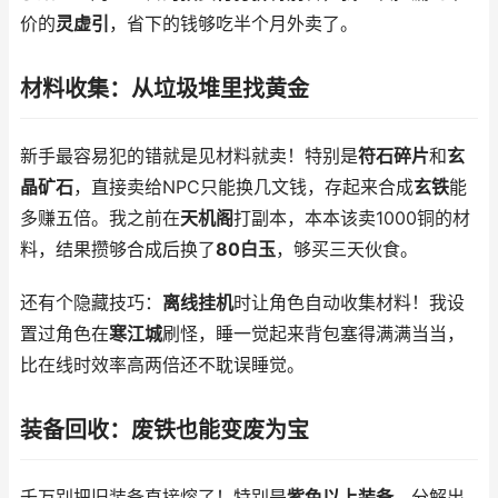
价的
灵虚引
，省下的钱够吃半个月外卖了。
材料收集：从垃圾堆里找黄金
新手最容易犯的错就是见材料就卖！特别是
符石碎片
和
玄
晶矿石
，直接卖给NPC只能换几文钱，存起来合成
玄铁
能
多赚五倍。我之前在
天机阁
打副本，本本该卖1000铜的材
料，结果攒够合成后换了
80白玉
，够买三天伙食。
还有个隐藏技巧：
离线挂机
时让角色自动收集材料！我设
置过角色在
寒江城
刷怪，睡一觉起来背包塞得满满当当，
比在线时效率高两倍还不耽误睡觉。
装备回收：废铁也能变废为宝
千万别把旧装备直接熔了！特别是
紫色以上装备
，分解出