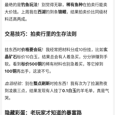
最绝的是
钓鱼玩法
！别觉得无聊，
稀有鱼种
在拍卖行能卖
大价钱。上周我在
西湖
钓到条
锦鲤
，结果拍卖价比同级材
料还高两成。
交易技巧：拍卖行里的生存法则
挂东西时
价格要会玩
！我经常把材料分成10份挂，比如
玄
晶矿石
标价10白玉，结果总会有人着急买，分分钟赚到手
软。看到
标价500铜
的稀有材料也别急着买，等它掉到
100铜
再出手，这波不亏。
血泪经验
：别在
整点刷新
时抢东西！我有次为了捡漏熬夜
到凌晨三点，结果发现有人挂了
0.1白玉
的羊毛单，真是气
哭。
隐藏彩蛋：老玩家才知道的暴富路