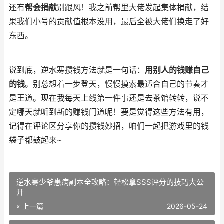
还有
帮会捐献
别跟风！我之前帮里大佬发起集体捐献，结
果我们小号的贡献值根本没用，最后全被大佬们换走了好
东西。
说到底，逆水寒攒钱方法就是一句话：
用别人的钱赚自己
的钱
。别总想着一步登天，慢慢摸索最适合自己的节奏才
是王道。现在我每天上线第一件事还是去茶馆转转，说不
定哪天就听到新的赚钱门道呢！要是觉得这些方法有用，
记得在评论区分享你的攒钱妙招，咱们一起把游戏里的钱
袋子都鼓起来~
逆水寒少爷患病副本全攻略：轻松拿SSS评分的技巧大公
开
« 上一篇
2026-05-24