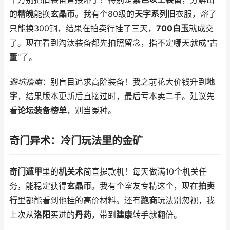
的
精魄
能换
玄晶币
。我有个80级的
天字系列
旧衣服，熔了
只能换300铜，结果在拍卖行挂了三天，
700白玉
就成交
了。现在看到淘汰装备都先拍照留念，指不定哪天就成"古
董"了。
避坑指南
：别盲目追求高阶装备！我之前花大价钱升到
地
字
，结果版本更新后直接过时，最后亏本卖二手。建议先
看
论坛装备榜单
，别当冤种。
奇门异术：冷门玩法里的金矿
奇门遁甲
里的
机关术
简直提款机！每天做满10个机关任
务，能稳定获得
玄晶币
。我有个室友专精这个，现在
拍卖
行
里都能看到他挂的高价材料。还有
跑商
玩法别忽视，我
上次从
洛阳
买进的
丹药
，带到
建康
转手就翻倍。