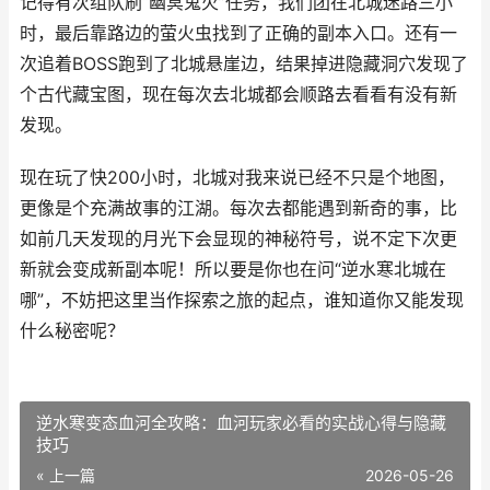
记得有次组队刷“幽冥鬼火”任务，我们团在北城迷路三小
时，最后靠路边的萤火虫找到了正确的副本入口。还有一
次追着BOSS跑到了北城悬崖边，结果掉进隐藏洞穴发现了
个古代藏宝图，现在每次去北城都会顺路去看看有没有新
发现。
现在玩了快200小时，北城对我来说已经不只是个地图，
更像是个充满故事的江湖。每次去都能遇到新奇的事，比
如前几天发现的月光下会显现的神秘符号，说不定下次更
新就会变成新副本呢！所以要是你也在问“逆水寒北城在
哪”，不妨把这里当作探索之旅的起点，谁知道你又能发现
什么秘密呢？
逆水寒变态血河全攻略：血河玩家必看的实战心得与隐藏
技巧
« 上一篇
2026-05-26