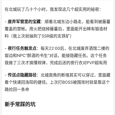
在北城玩了几十个小时，我发现这几个超实用的秘密：
-
废弃军营里的宝藏
：顺着北城东边小路走，能看到被藤蔓
覆盖的营帐。用火把烧掉藤蔓后，里面能开出稀有锻造材
料（我上次就抽到了SSR级的玄铁矿）
-
夜行任务触发点
：每天22:00后，在北城废弃酒馆二楼的
窗边和NPC“醉酒的书生”对话，能接隐藏任务。这个任务
我做了三次才搞懂规律，完成后送的夜行衣对PVP超有用
-
传送点隐藏路径
：北城南角的断墙其实可以穿过，里面藏
着个快速回洛阳的捷径。上次打BOSS被围攻时就是靠这个
路捡回一条命
新手常踩的坑