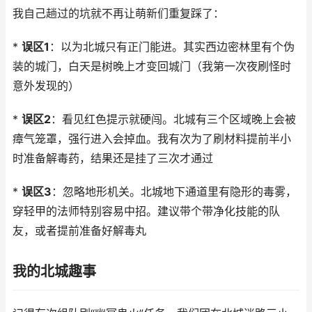
我自己趟过的坑就不再让萌新们重复踩了：
*
误区1
：以为北城只有正门能进。其实西边密林里有个伪
装的城门，白天是树晚上才变回城门（我第一次夜刷怪时
意外发现的）
*
误区2
：看见红色提示就硬闯。北城有三个区域晚上会被
瘴气笼罩，强行进入会掉血。我有次为了刷材料提前半小
时准备解毒药，结果还是挂了三次才通过
*
误区3
：忽略地形机关。北城地下通道里有隐形的毒雾，
穿轻甲的法师特别容易中招。建议带个带净化技能的队
友，或者提前准备好解毒丸
我的北城趣事