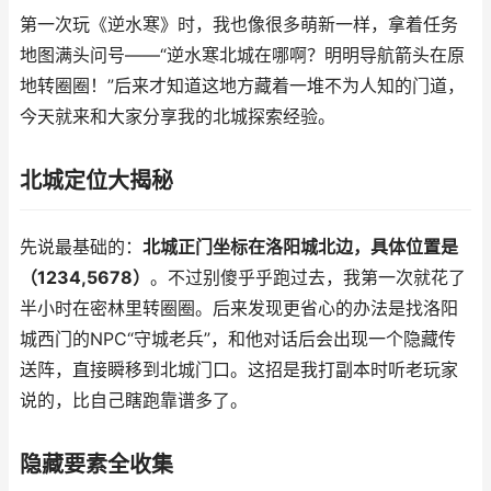
第一次玩《逆水寒》时，我也像很多萌新一样，拿着任务
地图满头问号——“逆水寒北城在哪啊？明明导航箭头在原
地转圈圈！”后来才知道这地方藏着一堆不为人知的门道，
今天就来和大家分享我的北城探索经验。
北城定位大揭秘
先说最基础的：
北城正门坐标在洛阳城北边，具体位置是
（1234,5678）
。不过别傻乎乎跑过去，我第一次就花了
半小时在密林里转圈圈。后来发现更省心的办法是找洛阳
城西门的NPC“守城老兵”，和他对话后会出现一个隐藏传
送阵，直接瞬移到北城门口。这招是我打副本时听老玩家
说的，比自己瞎跑靠谱多了。
隐藏要素全收集