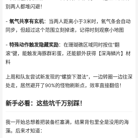
别两人都堆闪避！
-
氧气共享有玄机
：当两人距离小于3米时，氧气条会自动
同步，但超过这个范围立刻掉速，记得时刻观察小地图
-
特殊动作触发隐藏奖励
：在珊瑚礁区域同时按住"翻
滚"键，能触发海豚群彩蛋，还能额外获得【深海鳞片】材
料
上周和队友尝试新发现的"螺旋下潜法"，一边转圈一边往深
处走，居然避开了90%的怪物刷新点，效率直接翻倍！
新手必看：这些坑千万别踩！
我一开始总想着把装备栏塞满，结果背包里全是没用的海
藻。后来才知道：