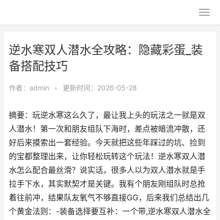
逆水寒双人潜水全攻略：隐藏彩蛋_装
备搭配技巧
作者：
admin
•
更新时间：2026-05-28
摘要：玩逆水寒这么久了，最让我上头的玩法之一就是双
人潜水！第一次和朋友组队下海时，差点被暗流冲散，还
好后来摸索出一套经验。今天就把这些年踩过的坑、捡到
的宝都整理出来，让你轻松玩转这个玩法！逆水寒双人潜
水怎么配合最丝滑？说实话，很多人以为双人潜水就是手
拉手下水，其实默契才是关键。我有个朋友刚组队时总抢
着往前冲，结果队友氧气不够直接GG，后来我们总结出几
个黄金法则：-装备选择要互补：一个带,逆水寒双人潜水全