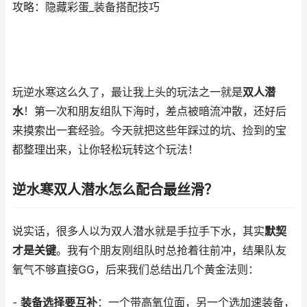
攻略：隐藏彩蛋_装备搭配技巧
玩逆水寒这么久了，最让我上头的玩法之一就是
双人潜
水
！第一次和朋友组队下海时，差点被暗流冲散，还好后
来摸索出一套经验。今天就把这些年踩过的坑、捡到的宝
都整理出来，让你轻松玩转这个玩法！
逆水寒双人潜水怎么配合最丝滑？
说实话，很多人以为双人潜水就是手拉手下水，其实
默契
才是关键
。我有个朋友刚组队时总抢着往前冲，结果队友
氧气不够直接GG，后来我们总结出几个黄金法则：
-
装备选择要互补
：一个带高氧位面，另一个选加速装备，