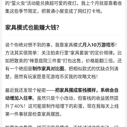
的"萤火虫"活动能兑换超可爱的夜灯。我上个月就是靠着收
集这些季节限定，把普通小屋变成了网红打卡地。
家具模式也能赚大钱？
说个你绝对想不到的事，我靠家具模式
月入10万游戏币
！
方法其实很简单：关注拍卖行里"家具套装"的定价规律。比
如把散卖的"禅意庭院三件套"打包出售，价格能翻三倍。还
有一个绝招是
制作家具对比图
，把相似款式的优缺点列清
楚，居然有玩家愿意花游戏币买我的攻略文档！
最近我还发现个秘密——
把家具摆成客栈模样，系统会自
动增加入住率
。虽然只是个小改动，但客栈的收益居然提
升了40%！这可能是制作组埋下的彩蛋，现在我每天上线
第一件事就是检查家具摆放。