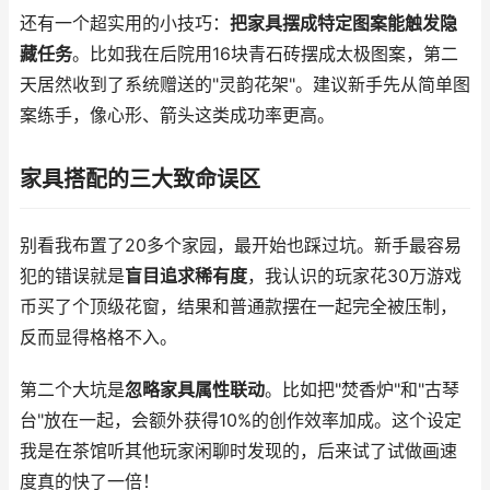
还有一个超实用的小技巧：
把家具摆成特定图案能触发隐
藏任务
。比如我在后院用16块青石砖摆成太极图案，第二
天居然收到了系统赠送的"灵韵花架"。建议新手先从简单图
案练手，像心形、箭头这类成功率更高。
家具搭配的三大致命误区
别看我布置了20多个家园，最开始也踩过坑。新手最容易
犯的错误就是
盲目追求稀有度
，我认识的玩家花30万游戏
币买了个顶级花窗，结果和普通款摆在一起完全被压制，
反而显得格格不入。
第二个大坑是
忽略家具属性联动
。比如把"焚香炉"和"古琴
台"放在一起，会额外获得10%的创作效率加成。这个设定
我是在茶馆听其他玩家闲聊时发现的，后来试了试做画速
度真的快了一倍！