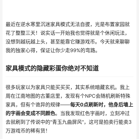
最近在逆水寒里沉迷家具模式无法自拔，光是布置家园就
花了整整三天！说实话一开始我也觉得就是个休闲玩法，
没想到越玩越上头，甚至能靠它赚游戏币。今天就来聊聊
我的独家心得，保证让你少走99%的弯路。
家具模式的隐藏彩蛋你绝对不知道
很多玩家以为家具只能买买买，其实系统暗藏玄机。我上
周在江南地图的古董店里，发现有个NPC会随机刷新特殊
家具，但有个诡异的规律——
每天0点刷新时，他身后墙上
的字画会变成不同颜色
。当我发现红色字画时，立刻冲过
去就刷到了传说中的"青玉九曲屏风"，这可是拍卖行能卖3
万游戏币的稀有货！