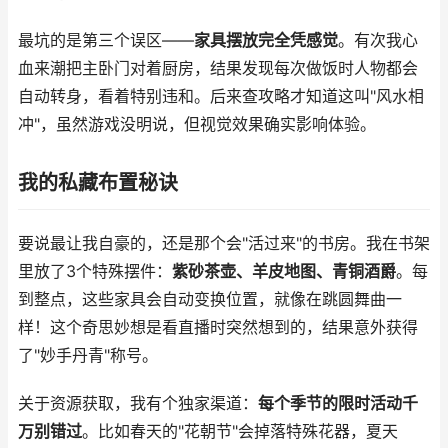
最坑的是第三个误区——
家具摆放完全凭感觉
。有次我心
血来潮把主卧门对着厨房，结果发现每次做饭时人物都会
自动转身，看着特别违和。后来查攻略才知道这叫"风水相
冲"，虽然游戏没明说，但视觉效果确实影响体验。
我的私藏布置秘诀
要说最让我自豪的，还是那个会"活过来"的书房。我在书架
里放了3个特殊摆件：
紫砂茶壶、羊皮地图、青铜酒爵
。每
到整点，这些家具会自动变换位置，就像在跳圆舞曲一
样！这个奇思妙想是看直播时突然想到的，结果意外获得
了"妙手丹青"称号。
关于资源获取，我有个独家渠道：
每个季节的限时活动千
万别错过
。比如春天的"花朝节"会掉落特殊花器，夏天