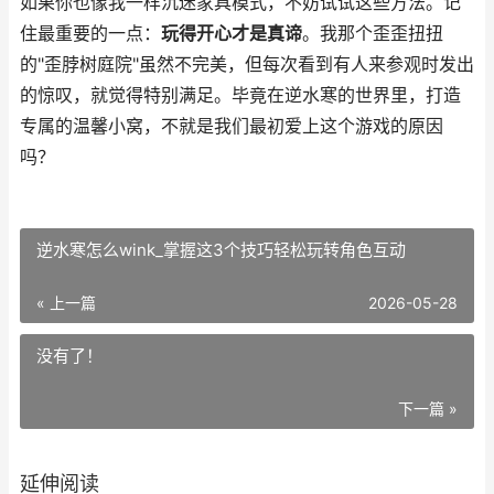
如果你也像我一样沉迷家具模式，不妨试试这些方法。记
住最重要的一点：
玩得开心才是真谛
。我那个歪歪扭扭
的"歪脖树庭院"虽然不完美，但每次看到有人来参观时发出
的惊叹，就觉得特别满足。毕竟在逆水寒的世界里，打造
专属的温馨小窝，不就是我们最初爱上这个游戏的原因
吗？
逆水寒怎么wink_掌握这3个技巧轻松玩转角色互动
« 上一篇
2026-05-28
没有了！
下一篇 »
延伸阅读