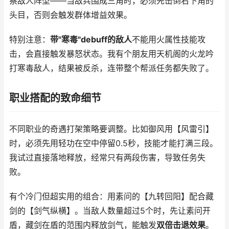
察敌人阵型——当敌兵围成三角时，必须先击倒右下角的
头目，否则会触发群体增益效果。
特别注意：
带"寒毒"debuff的敌人
不能用火属性技能攻
击，会直接触发暴怒状态。我有个朋友用天机阁的火龙吟
打寒毒敌人，结果被反杀，连带整个帮派任务都失败了。
职业搭配的致命细节
不同职业的奇遇打架策略要调整。比如御风用【风雷引】
时，必须先用轻功在空中停留0.5秒，技能才能打满三段。
我试过直接落地释放，经常只有两段伤害，导致任务失
败。
有个冷门但超实用的组合：用素问的【九转回阳】配合藏
剑的【剑气纵横】。当敌人数量超过5个时，先让素问开
盾，藏剑在盾的范围内释放剑气，能触发
双倍击退效果
。