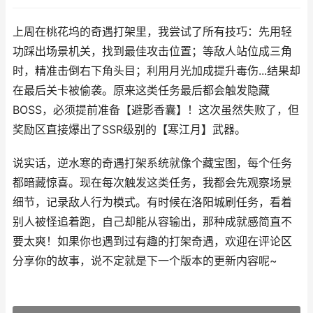
上周在桃花坞的奇遇打架里，我尝试了所有技巧：先用轻
功踩出场景机关，找到最佳攻击位置；等敌人站位成三角
时，精准击倒右下角头目；利用月光加成提升毒伤...结果却
在最后关卡被偷袭。原来这类任务最后都会触发隐藏
BOSS，必须提前准备【避影香囊】！这次虽然失败了，但
奖励区直接爆出了SSR级别的【寒江月】武器。
说实话，逆水寒的奇遇打架系统就像个藏宝图，每个任务
都暗藏惊喜。现在每次触发这类任务，我都会先观察场景
细节，记录敌人行为模式。有时候在洛阳城刷任务，看着
别人被怪追着跑，自己却能从容输出，那种成就感简直不
要太爽！如果你也遇到过有趣的打架奇遇，欢迎在评论区
分享你的故事，说不定就是下一个版本的更新内容呢~