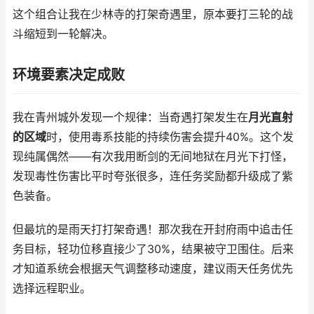
这个组合让我在少林寺的打架奇遇里，原本要打三轮的战
斗缩短到一轮解决。
环境要素决定成败
我在青州城外发现一个规律：当奇遇打架发生在
月光直射
的区域
时，使用毒系技能的持续伤害会提升40%。这个发
现纯属偶然——有次我用断剑的无间地狱在月光下打怪，
发现毒性伤害比平时夸张很多，连任务奖励都升级成了紫
色装备。
但最坑的是雨天打打架奇遇！那次我在开封府雨中追击任
务目标，轻功位移直接少了30%，结果被守卫围住。后来
才知道系统会根据天气调整移动速度，建议雨天任务优先
选择远程职业。