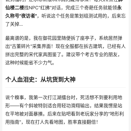
仙楼二楼
找NPC"红拂"对话，完成三个奇葩任务就能领
永
久称号"夜访者"
，听说这个任务是策划组测试用的，后来忘
了关掉...
最离谱的是，我在御花园里随便拆了座亭子，系统居然弹
出"古董碎片"采集界面！现在全服都在拆古建筑，已经有人
拼出完整的宋代家具图鉴了。建议带个考古专业的朋友，
这种时候能省不少力气。
个人血泪史：从坑货到大神
说个糗事，我第一次打江湖擂台时，死活想不到要利用地
形——有个斜坡特别适合用轻功滑翔输出，结果我愣是站
在平地被对面暴揍。后来在贴吧看到老玩家分享的"地形利
用指南"，现在打人先看地图，胜率直接翻倍！