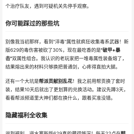
个治疗队友，遇到可疑机关先停手观察。
你可能踩过的那些坑
别像我当初那样，看到"淬毒"属性就疯狂收集毒系武器！新
版629的毒伤害被砍了30%，现在最吃香的是
"破甲+暴
击"
双属性组合。我认识的老玩家把一堆毒属性装备熔了，
结果熔出来的材料只够换把普通剑，心疼得直拍大腿。
还有一个大坑是
帮派贡献别乱花
！我之前用帮贡换了套时
装，结果10天后就出了更划算的兑换活动。建议先蹲3天，
看看帮派频道里大神们都在换什么，跟着买准没错。
隐藏福利全收集
说到福利，逆水寒新版629真的藏得够深！每天22点在
醉