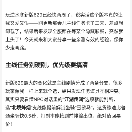
玩逆水寒新版629已经快两周了，说实话这个版本真的让
我又爱又恨——刚更新那会儿主线任务卡了三天，差点想
卸载了，结果后来发现全服都在等某个隐藏彩蛋，突然就
上头了！今天就来和大家分享一些亲测有效的经验，保你
少走弯路。
主线任务别硬刚，优先级要搞清
新版629最大的变化就是主线剧情分成了两条分支，很多
玩家像我一样上来就全选，结果发现任务道具互相冲突。
其实只要看懂NPC对话里的
"江湖传闻"
选项就能判断，
选
"北境烽烟"
支线能提前解锁坐骑"雪鬃马"，这货移速比普
通坐骑快0.5秒，打副本能抢到前排输出位，绝对值回票
价！