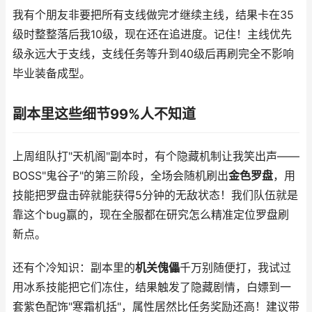
我有个朋友非要把所有支线做完才继续主线，结果卡在35
级时整整落后我10级，现在还在追进度。记住！主线优先
级永远大于支线，支线任务等升到40级后再刷完全不影响
毕业装备成型。
副本里这些细节99%人不知道
上周组队打"天机阁"副本时，有个隐藏机制让我笑出声——
BOSS"鬼谷子"的第三阶段，全场会随机刷出
金色罗盘
，用
技能把罗盘击碎就能获得5分钟的无敌状态！我们队伍就是
靠这个bug赢的，现在全服都在研究怎么精准定位罗盘刷
新点。
还有个冷知识：副本里的
机关傀儡
千万别随便打，我试过
用冰系技能把它们冻住，结果触发了隐藏剧情，白嫖到一
套紫色配饰"寒霜机括"，属性居然比任务奖励还高！建议带