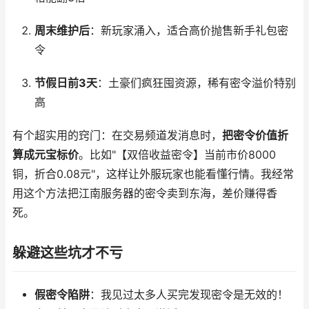
周末维护后
：新玩家涌入，适合高价抛售新手礼包密
令
节假日前3天
：土豪们疯狂囤资源，稀有密令溢价特别
高
有个超实用的窍门：在交易频道发消息时，
把密令价值折
算成元宝标价
。比如"【双倍收益密令】当前市价8000
铜，折合0.08元"，这样让外服玩家也能看懂行情。我经常
用这个方法把江南服务器的密令卖到东海，差价赚得香
死。
躲避这些坑才不亏
假密令陷阱
：我见过太多人买完发现密令是无效的！