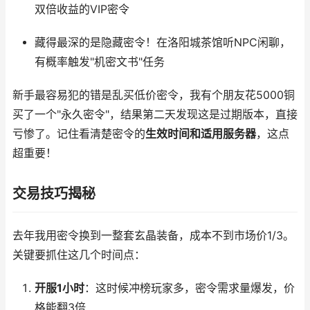
双倍收益的VIP密令
藏得最深的是隐藏密令！在洛阳城茶馆听NPC闲聊，
有概率触发"机密文书"任务
新手最容易犯的错是乱买低价密令，我有个朋友花5000铜
买了一个"永久密令"，结果第二天发现这是过期版本，直接
亏惨了。记住看清楚密令的
生效时间和适用服务器
，这点
超重要！
交易技巧揭秘
去年我用密令换到一整套玄晶装备，成本不到市场价1/3。
关键要抓住这几个时间点：
开服1小时
：这时候冲榜玩家多，密令需求量爆发，价
格能翻3倍