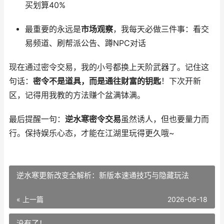
买划算40%
最重要的永远是
市场观察
，我每天必做三件事：看交
易频道、刷帮派公告、蹲NPC对话
现在通过密令交易，我的小号都换上天阶武器了。记住这
句话：
密令不是道具，而是通往财富的钥匙
！下次开新
区，记得用我教的方法赚个盆满钵满。
最后提醒一句：
逆水寒密令交易
虽然诱人，但也要量力而
行。保持娱乐心态，才能在江湖里玩得更久哦~
逆水寒更新改变全解析：新版本速通技巧与隐藏玩法
« 上一篇
2026-06-18
没有了！