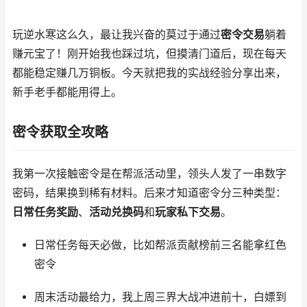
玩逆水寒这么久，最让我兴奋的莫过于通过
密令交易
躺着
赚元宝了！刚开始我也踩过坑，但摸清门道后，现在每天
都能稳定赚几万铜板。今天就把我的实战经验分享出来，
新手老手都能用得上。
密令获取全攻略
我第一次接触密令是在帮派活动里，领头人发了一串数字
密码，结果换到稀有材料。后来才知道密令分三种类型：
日常任务奖励
、
活动兑换码
和
玩家私下交易
。
日常任务每天必做，比如帮派贡献榜前三名能拿红色
密令
周末活动最给力，我上周三界大战冲进前十，白嫖到