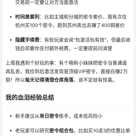
交易前一定要让对方当面激活
时间差套利
：比如主城和分城的密令差价，我有次在
杭州买100个密令，跑到苏州卖出去赚了400铜差价
隐藏手续费
：有些玩家会说"包激活包有效"，但最后收
钱后却要你支付额外税费，一定要提前问清楚
上周我遇到个好玩的事：有个萌新小妹妹把密令当普通道
具乱丢，我捡到后激活发现是顶级VIP密令，直接白赚2万
铜！所以
每天记得清理仓库角落
，说不定就有惊喜。
我的血泪经验总结
新手建议从
单日密令
练手，成本低风险小
老玩家可以研究
密令组合包
，比如买10送3的优惠比单