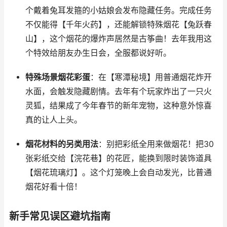
个戴着兔耳发箍的小姑娘会发布隐藏任务。完成任务
不仅能得【千年火药】，还能解锁特殊烟花【兔跃春
山】，这个烟花的爆炸声居然是古筝曲！去年我用这
个特效给朋友办生日会，全服都说好听。
特殊场景烟花彩蛋
：在【寒潭秘境】用普通烟花炸开
水面，会触发隐藏剧情。去年有个玩家炸出了一只火
灵狐，结果成了今年春节的新年宠物，这种意外惊喜
真的让人上头。
烟花材料的另类用法
：别把彩纸全用来做烟花！把30
张彩纸交给【浣花巷】的花匠，能换到限时装饰道具
【烟花琉璃灯】。这个灯笼晚上会自动发光，比普通
烟花好看十倍！
新手常见误区避坑指南