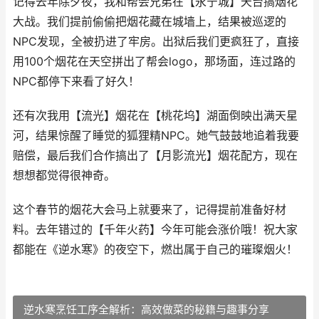
记得去年除夕夜，我和帮会兄弟在【永宁城】天台搞烟花
大战。我们提前偷偷把烟花藏在城墙上，结果被巡逻的
NPC发现，全被扔进了牢房。出狱后我们更疯狂了，直接
用100个烟花在天空拼出了帮会logo，那场面，连过路的
NPC都停下来看了好久！
还有次我用【流光】烟花在【桃花坞】湖面倒映出满天星
河，结果惊醒了睡觉的狐狸精NPC。她气鼓鼓地追着我要
赔偿，最后我们合作搞出了【月影流光】烟花配方，现在
想想都觉得很神奇。
这个春节的烟花大会马上就要来了，记得提前准备好材
料。去年错过的【千年火药】今年可能会涨价哦！祝大家
都能在《逆水寒》的夜空下，燃出属于自己的璀璨烟火！
逆水寒烹饪工序全解析：高效做菜的秘籍与趣事分享