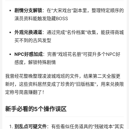
剧情分支解锁
：在"大宋戏台"副本里，整理特定顺序的
演员资料能触发隐藏BOSS
外观兑换通道
：通过完成"名伶档案"收集，能获得商城
买不到的古风发型
NPC好感加成
：完善"戏班花名册"可提升多个NPC好
感度，解锁特殊剧情
我曾经花整晚整理凌波城戏班的文件，结果第二天全服更
新时，这些资料居然变成了珍贵的"旧版档案"，用来兑换限
定称号简直赚翻了！
新手必看的5个操作误区
别乱点可疑文件
：有些看似任务道具的"残破戏本"其实