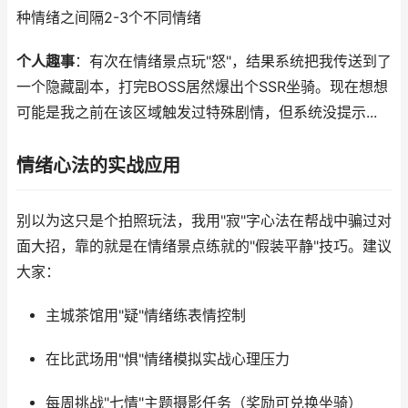
种情绪之间隔2-3个不同情绪
个人趣事
：有次在情绪景点玩"怒"，结果系统把我传送到了
一个隐藏副本，打完BOSS居然爆出个SSR坐骑。现在想想
可能是我之前在该区域触发过特殊剧情，但系统没提示...
情绪心法的实战应用
别以为这只是个拍照玩法，我用"寂"字心法在帮战中骗过对
面大招，靠的就是在情绪景点练就的"假装平静"技巧。建议
大家：
主城茶馆用"疑"情绪练表情控制
在比武场用"惧"情绪模拟实战心理压力
每周挑战"七情"主题摄影任务（奖励可兑换坐骑）