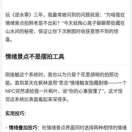
玩《逆水寒》三年，我最常被问到的问题就是："为啥我在
情绪景点拍照老是不出彩？"今天就掏心窝子聊聊那些藏在
山水间的秘密，保证让你下次刷图时收获意想不到的惊
喜。
情绪景点不是摆拍工具
刚接触这个系统时，我也以为只是个花里胡哨的拍照功
能。直到某天在枫林渡用"思念"情绪触发隐藏剧情——一个
NPC突然递给我一片枫叶，说"你的心事我懂了"，这才惊
觉这系统比表面看起来深得多。
实用技巧
：
-
情绪叠加技巧
：在情绪景点界面同时选择两种相悖的情绪