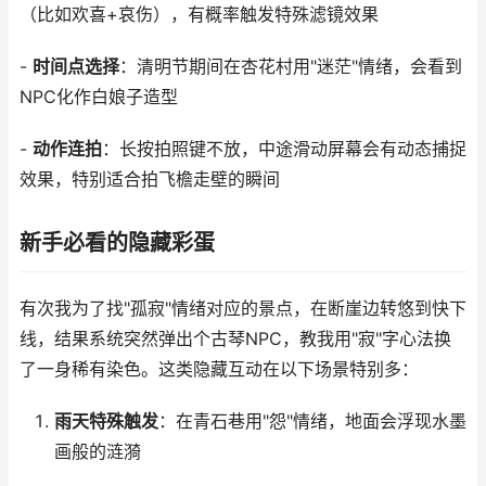
（比如欢喜+哀伤），有概率触发特殊滤镜效果
-
时间点选择
：清明节期间在杏花村用"迷茫"情绪，会看到
NPC化作白娘子造型
-
动作连拍
：长按拍照键不放，中途滑动屏幕会有动态捕捉
效果，特别适合拍飞檐走壁的瞬间
新手必看的隐藏彩蛋
有次我为了找"孤寂"情绪对应的景点，在断崖边转悠到快下
线，结果系统突然弹出个古琴NPC，教我用"寂"字心法换
了一身稀有染色。这类隐藏互动在以下场景特别多：
雨天特殊触发
：在青石巷用"怨"情绪，地面会浮现水墨
画般的涟漪