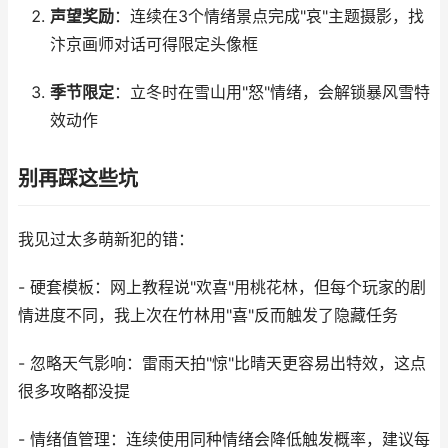
声望奖励
：连续在3个情绪景点完成"哀"主题摄影，找
汴京画师对话可得限定头像框
季节限定
：立冬时在雪山用"怒"情绪，会解锁暴风雪特
效动作
别再踩这些坑
我见过太多萌新犯的错：
- 硬套模板：网上教程说"欢喜"用桃花林，但每个玩家的剧
情进度不同，我上次在竹林用"喜"反而触发了隐藏任务
- 忽略天气影响：雷雨天拍"惊"比晴天更容易出特效，这点
很多攻略都没提
- 情绪值管理：连续使用同种情绪会降低触发概率，建议每