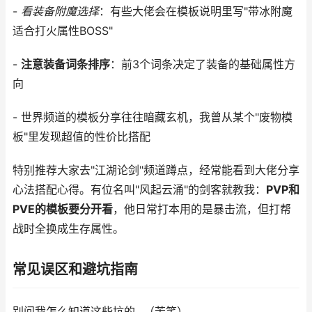
-
看装备附魔选择
：有些大佬会在模板说明里写"带冰附魔
适合打火属性BOSS"
-
注意装备词条排序
：前3个词条决定了装备的基础属性方
向
- 世界频道的模板分享往往暗藏玄机，我曾从某个"废物模
板"里发现超值的性价比搭配
特别推荐大家去"江湖论剑"频道蹲点，经常能看到大佬分享
心法搭配心得。有位名叫"风起云涌"的剑客就教我：
PVP和
PVE的模板要分开看
，他日常打本用的是暴击流，但打帮
战时全换成生存属性。
常见误区和避坑指南
别问我怎么知道这些坑的...（苦笑）