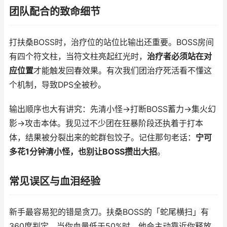
团队配合的致命细节
打扶桑BOSS时，治疗位的站位比输出还重要。BOSS房间
有四个符文柱，当符文柱亮起红光时，
治疗者必须站在对
应位置
才能触发回春效果。有次我们团治疗死活看不懂这
个机制，导致DPS全被秒。
输出顺序也大有讲究：先清小怪→打断BOSS蓄力→集火幻
影→攻击本体。我见过不少团在狂暴阶段还执着于打本
体，结果被分裂出来的蛇群包饺子。记住那句老话：
宁可
多花1分钟清小怪，也别让BOSS攒出大招
。
常见误区与血泪经验
新手最容易犯的错是贪刀。扶桑BOSS的「蛇尾横扫」有
360度判定，当你血量低于50%时，他会主动靠近你释放