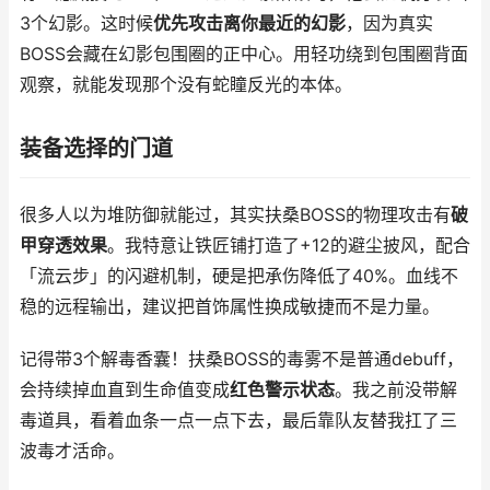
3个幻影。这时候
优先攻击离你最近的幻影
，因为真实
BOSS会藏在幻影包围圈的正中心。用轻功绕到包围圈背面
观察，就能发现那个没有蛇瞳反光的本体。
装备选择的门道
很多人以为堆防御就能过，其实扶桑BOSS的物理攻击有
破
甲穿透效果
。我特意让铁匠铺打造了+12的避尘披风，配合
「流云步」的闪避机制，硬是把承伤降低了40%。血线不
稳的远程输出，建议把首饰属性换成敏捷而不是力量。
记得带3个解毒香囊！扶桑BOSS的毒雾不是普通debuff，
会持续掉血直到生命值变成
红色警示状态
。我之前没带解
毒道具，看着血条一点一点下去，最后靠队友替我扛了三
波毒才活命。