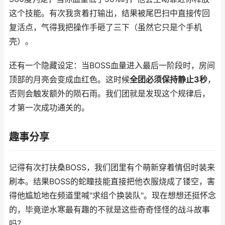
这个技能。有次我贪着打输出，结果被尾巴扫中直接传回
复活点，气得我把操作手砸了三下（虽然它只是个手机
壳）。
还有一个隐藏设定：当BOSS血量进入最后一阶段时，房间
顶部的月亮会变成血红色。这时候
全团必须保持静止3秒
，
否则会触发额外的陨石雨。我们团就是发现这个规律后，
才第一次成功通关的。
趣事分享
记得有次打扶桑BOSS，我们团里有个萌新穿着情侣时装来
刷本。结果BOSS的蛇瞳技能直接把他衣服烧成了镂空，害
得他尴尬地在频道里喊"求组个换装队"。现在想想还挺怀念
的，毕竟逆水寒最有趣的不就是这些奇奇怪怪的战斗故事
吗？