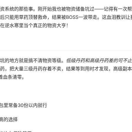
资系统的那些事。刚开始我也被物资储备坑过——记得有一次帮
后只能用草药顶替救命，结果被BOSS一波带走。这血泪教训让
在逆水寒里当个真正的物资大亨！
坑的地方就是搞不清物资等级。
低级丹药和高级丹药差的可不止
药，把大量三级丹药存着不卖，结果等到用时才发现，高级副本
着血条清零。
包里常备30份以内就行
高的选择