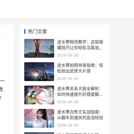
热门文章
逆水寒物资教学：这些隐
藏技巧让你轻松当富翁_
2026-06-30
逆水寒拍照帅哥指南：轻
松拍出武侠大片感
2026-06-30
一
逆水寒关系大姐全解析：
教
如何快速提升好感度解锁
你
隐藏剧情_
2026-06-30
逆水寒白熊王实战指南：
从翻车到通关的血泪经验
2026-06-30