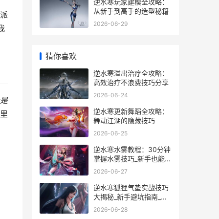
逆水寒玩家建模全攻略：
从新手到高手的造型秘籍
派
2026-06-29
我
猜你喜欢
逆水寒溢出治疗全攻略：
高效治疗不浪费技巧分享
2026-06-24
是
逆水寒更新舞蹈全攻略：
里
舞动江湖的隐藏技巧
2026-06-25
逆水寒水雾教程：30分钟
掌握水雾技巧_新手也能秒
变高手
2026-06-27
逆水寒狐狸气垫实战技巧
大揭秘_新手避坑指南_隐
藏玩法全解析
2026-06-28