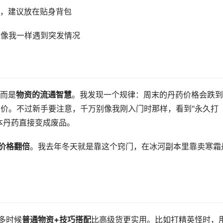
，建议放在贴身背包
免像我一样遇到突发情况
而是
物资的流通智慧
。我发现一个规律：周末的丹药价格会跌到
差价。不过新手要注意，千万别像我刚入门时那样，看到"永久打
本丹药直接变成废品。
中价格翻倍
。我去年冬天就是靠这个窍门，在冰河副本里靠卖寒霜
多时候
普通物资+技巧搭配
比高级货更实用。比如打精英怪时，