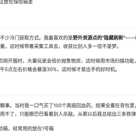
议放在保险箱里
不少冷门获取方式。我最喜欢的是
野外资源点的"隐藏刷新"
——
量，这时候带着采集工具去，收获比别人多一倍不是梦。
点刚开服时，大量玩家会低价抛售物资，这时候用市场扫描功能
午5点左右价格会暴涨30%，这时候才是出手的好时机。
糗事。当时我一口气买了100个高级回血药，结果全塞在背包里
用不了，只能眼巴巴看着别人杀敌。从那以后我总结出三条铁律
险箱，经常用的放在1号箱