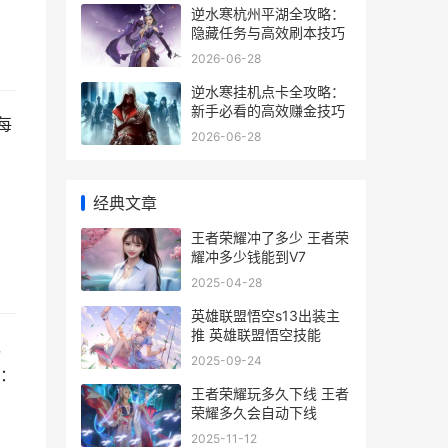
逆水寒杭州平湖全攻略：
隐藏任务与高效刷本技巧
2026-06-28
逆水寒挂机点卡全攻略：
新手必看的高效赚金技巧
每
2026-06-28
，
经典文章
王者荣耀冲了多少 王者荣
耀冲多少钱能到V7
2025-04-28
英雄联盟悟空s13出装主
推 英雄联盟悟空技能
，
2025-09-24
：
王者荣耀玩多久下线 王者
荣耀多久会自动下线
2025-11-12