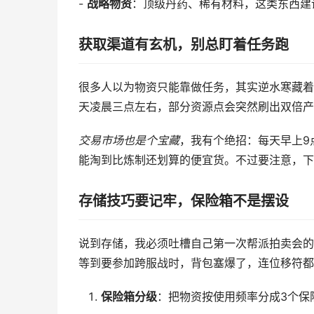
-
战略物资
：顶级丹药、稀有材料，这类东西建
获取渠道有玄机，别总盯着任务跑
很多人以为物资只能靠做任务，其实逆水寒藏着
天凌晨三点左右，部分资源点会突然刷出双倍产
交易市场也是个宝藏
，我有个绝招：每天早上9
能淘到比炼制还划算的便宜货。不过要注意，下
存储技巧要记牢，保险箱不是摆设
说到存储，我必须吐槽自己第一次帮派拍卖会的
等到要参加跨服战时，背包塞爆了，连位移符都
保险箱分级
：把物资按使用频率分成3个保