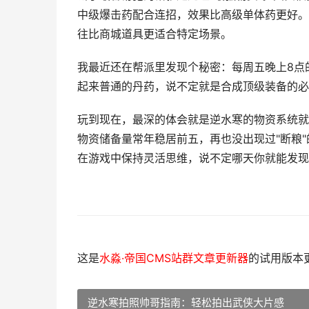
中级爆击药配合连招，效果比高级单体药更好。
往比商城道具更适合特定场景。
我最近还在帮派里发现个秘密：每周五晚上8点
起来普通的丹药，说不定就是合成顶级装备的必
玩到现在，最深的体会就是逆水寒的物资系统就
物资储备量常年稳居前五，再也没出现过"断粮
在游戏中保持灵活思维，说不定哪天你就能发现
这是
水淼·帝国CMS站群文章更新器
的试用版本更新
逆水寒拍照帅哥指南：轻松拍出武侠大片感