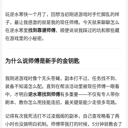
玩逆水寒快一个月了，回想当初刚进游戏时手忙脚乱的样
子，最让我感激的就是我的现任师傅。今天就来聊聊怎么
在逆水寒里
找到靠谱师傅
，顺便说说我踩过的坑和那些藏
在游戏里的小秘密。
为什么说师傅是新手的金钥匙
我刚进游戏时像个无头苍蝇，副本打不过、任务找不到、
装备不知道怎么配。直到在帮派活动里被现任师傅一眼看
中，才明白
逆水寒找到师傅
有多重要——不仅有专人带你
刷本、教你怎么用技能连招，最关键是能少走很多弯路。
记得有次我死活打不过凌烟阁的副本，自己查攻略看了两
小时也没搞明白机制。师傅带我打的时候，5分钟就教会了