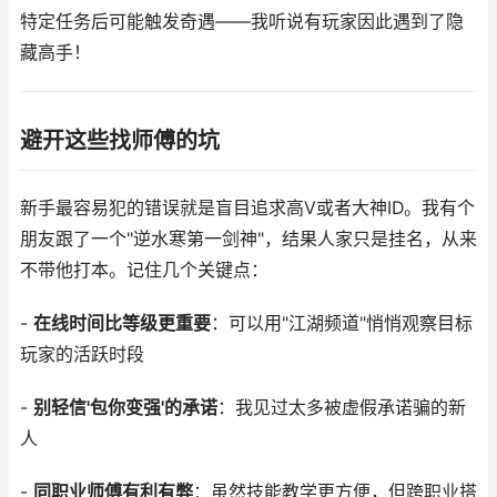
特定任务后可能触发奇遇——我听说有玩家因此遇到了隐
藏高手！
避开这些找师傅的坑
新手最容易犯的错误就是盲目追求高V或者大神ID。我有个
朋友跟了一个"逆水寒第一剑神"，结果人家只是挂名，从来
不带他打本。记住几个关键点：
-
在线时间比等级更重要
：可以用"江湖频道"悄悄观察目标
玩家的活跃时段
-
别轻信'包你变强'的承诺
：我见过太多被虚假承诺骗的新
人
-
同职业师傅有利有弊
：虽然技能教学更方便，但跨职业搭