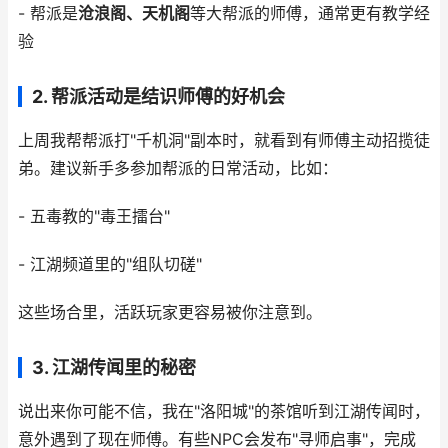
- 帮派是
沧浪阁、天机阁
等大帮派的师傅，通常更有教学经
验
2.
帮派活动是结识师傅的好机会
上周我帮帮派打"千机洞"副本时，就看到有师傅主动招揽徒
弟。建议新手多参加帮派的日常活动，比如：
- 五毒教的"毒王擂台"
- 江湖频道里的"组队切磋"
这些场合里，活跃玩家更容易被你注意到。
3.
江湖传闻里的秘密
说出来你可能不信，我在"洛阳城"的茶馆听到江湖传闻时，
意外遇到了现在师傅。有些NPC会发布"寻师启事"，完成