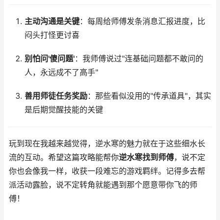
主动沟通是关键
：每周给师傅发条消息汇报进度，比
闷头打怪更讨喜
别怕问'傻问题'
：我师傅说过"连基础问题都不敢问的
人，永远成不了高手"
善用师徒任务奖励
：那些看似没用的"传承道具"，其实
是后期觉醒技能的关键
玩到现在我越来越觉得，逆水寒的魅力就在于这些细水长
流的互动。希望这篇攻略能帮你
逆水寒找到师傅
，说不定
你也会像我一样，收获一段难忘的游戏羁绊。记得多去帮
派活动露脸，说不定转角就能遇到那个愿意带你飞的师
傅！