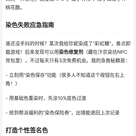
桃花酿。
染色失败应急指南
谁还没手抖的时候？某次我给珍妮染成了"彩虹糖"，差点卸
载游戏！后来发现可以用
染色修复剂
（藏在汴京染坊NPC
背包里），不过每天只有3次免费机会。我的急救秘籍是：
- 立刻用"染色保存"功能（很多人不知道这个按钮在右上
角！）
- 用基础色重染时，先涂10%底色过渡
- 抢到帮派福利的"染色保险券"，出错能退回上次记录
打造个性签名色