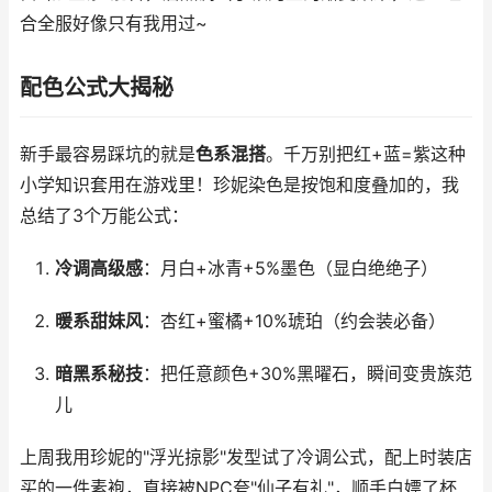
合全服好像只有我用过~
配色公式大揭秘
新手最容易踩坑的就是
色系混搭
。千万别把红+蓝=紫这种
小学知识套用在游戏里！珍妮染色是按饱和度叠加的，我
总结了3个万能公式：
冷调高级感
：月白+冰青+5%墨色（显白绝绝子）
暖系甜妹风
：杏红+蜜橘+10%琥珀（约会装必备）
暗黑系秘技
：把任意颜色+30%黑曜石，瞬间变贵族范
儿
上周我用珍妮的"浮光掠影"发型试了冷调公式，配上时装店
买的一件素袍，直接被NPC夸"仙子有礼"，顺手白嫖了杯