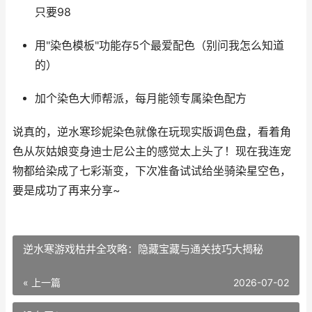
只要98
用"染色模板"功能存5个最爱配色（别问我怎么知道
的）
加个染色大师帮派，每月能领专属染色配方
说真的，逆水寒珍妮染色就像在玩现实版调色盘，看着角
色从灰姑娘变身迪士尼公主的感觉太上头了！现在我连宠
物都给染成了七彩渐变，下次准备试试给坐骑染星空色，
要是成功了再来分享~
逆水寒游戏枯井全攻略：隐藏宝藏与通关技巧大揭秘
« 上一篇
2026-07-02