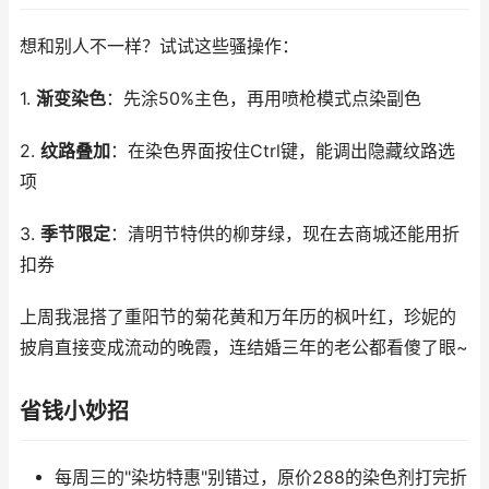
想和别人不一样？试试这些骚操作：
1.
渐变染色
：先涂50%主色，再用喷枪模式点染副色
2.
纹路叠加
：在染色界面按住Ctrl键，能调出隐藏纹路选
项
3.
季节限定
：清明节特供的柳芽绿，现在去商城还能用折
扣券
上周我混搭了重阳节的菊花黄和万年历的枫叶红，珍妮的
披肩直接变成流动的晚霞，连结婚三年的老公都看傻了眼~
省钱小妙招
每周三的"染坊特惠"别错过，原价288的染色剂打完折