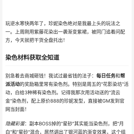
玩逆水寒快两年了，珍妮染色绝对是我最上头的玩法之
一。上周刚用紫藤花染出一袭渐变紫裙，被同门追着问配
方，今天就把干货全盘托出！
染色材料获取全知道
别急着去商城砸钱！我试过最省钱的法子：
每日任务
和
帮
派活动
的奖励箱里常有染色剂。特别是周五的"花影染坊"活
动，白给3种稀有染色剂。记得我那次用活动送的"流云
金"染色剂，配上原价888的珍妮发型，直接被GM发到官
网当封面！
隐藏彩蛋
：副本BOSS掉的"星砂"其实能当染色剂，把"月
白"和"星砂"混合，居然调出了银河蓝的渐变效果，这个组