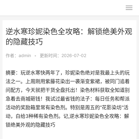
逆水寒珍妮染色全攻略：解锁绝美外观
的隐藏技巧
作者：
admin
•
更新时间：2026-07-02
摘要：玩逆水寒快两年了，珍妮染色绝对是我最上头的玩
法之一。上周刚用紫藤花染出一袭渐变紫裙，被同门追着
问配方，今天就把干货全盘托出！染色材料获取全知道别
急着去商城砸钱！我试过最省钱的法子：每日任务和帮派
活动的奖励箱里常有染色剂。特别是周五的"花影染坊"活
动，白给3种稀有染色剂。记,逆水寒珍妮染色全攻略：解
锁绝美外观的隐藏技巧