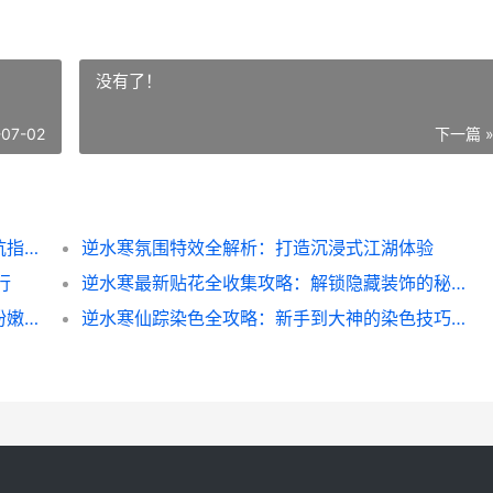
没有了！
-07-02
下一篇 
逆水寒爆料总结：新手必看的隐藏玩法与避坑指南
逆水寒氛围特效全解析：打造沉浸式江湖体验
行
逆水寒最新贴花全收集攻略：解锁隐藏装饰的秘密
逆水寒白里透红肤色全攻略：打造你的专属粉嫩美人妆
逆水寒仙踪染色全攻略：新手到大神的染色技巧揭秘