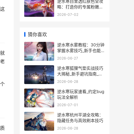
逆水寒白里透红肤色全攻
略：打造你的专属粉嫩美
这
人妆
2026-07-02
猜你喜欢
逆水寒水雾教程：30分钟
掌握水雾技巧_新手也能秒
就
变高手
2026-06-27
老
逆水寒狐狸气垫实战技巧
大揭秘_新手避坑指南_隐
藏玩法全解析
2026-06-28
个
逆水寒玩家速看_约定bug
玩法全解析
2026-07-01
逆水寒杭州平湖全攻略：
隐藏任务与高效刷本技巧
质
2026-06-28