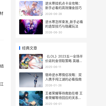
逆水寒挂机点卡全攻略：
新手必看的高效赚金技巧
材
2026-06-28
逆水寒怎样束发_新手必看
的造型技巧与隐藏玩法
2026-06-30
经典文章
，
《LOL》2023五一全场半
价返利金领取策略 英雄联
盟五一活动2020
结
2025-06-11
宿命逆水寒情侣攻略：双
人携手闯江湖的必看指南
江
2026-01-26
王者荣耀等待救助在哪 王
者荣耀等待回应的关系怎
么取消
2025-06-01