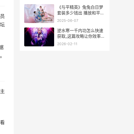
《与平精英》兔兔白日梦
套装多少钱出 播放和平精
员
英的兔子
2025-06-07
坛
逆水寒一千内功怎么快速
获取_这篇攻略让你效率翻
倍_
2026-02-11
据
。
主
看