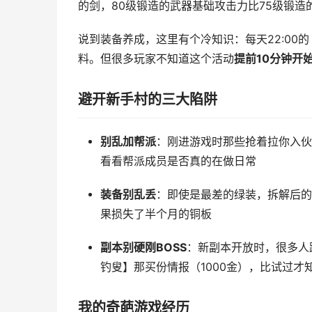
的剑，80级锻造的武器基础攻击力比75级锻造
说到装备养成，这里有个冷知识：每天22:00
料。但很多玩家不知道这个活动
提前10分钟开
避开新手村的三大陷阱
别乱加帮派
：刚进游戏时那些抢着拉你入伙
看看帮派成员是否真的在做日常
装备别乱丢
：即使是最差的绿装，拆解后的
果损失了半个月的铜板
副本别硬刚BOSS
：新副本开放时，很多人
钓叟】那买份情报（1000金），比试过才
我的奇葩游戏经历