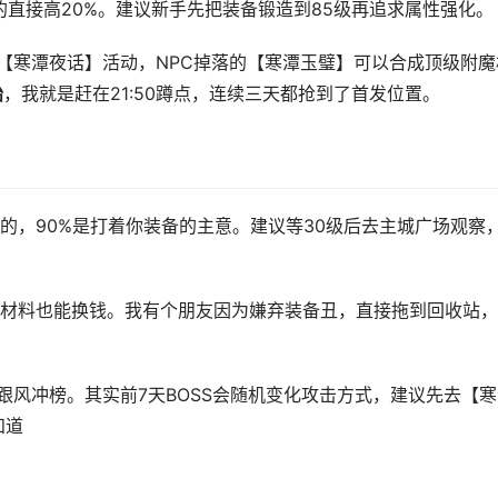
的直接高20%。建议新手先把装备锻造到85级再追求属性强化。
的【寒潭夜话】活动，NPC掉落的【寒潭玉璧】可以合成顶级附魔
始
，我就是赶在21:50蹲点，连续三天都抢到了首发位置。
的，90%是打着你装备的主意。建议等30级后去主城广场观察
材料也能换钱。我有个朋友因为嫌弃装备丑，直接拖到回收站，
跟风冲榜。其实前7天BOSS会随机变化攻击方式，建议先去【寒
知道