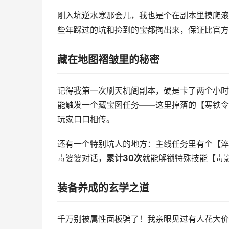
刚入坑逆水寒那会儿，我也是个在副本里摸爬滚
些年踩过的坑和捡到的宝都掏出来，保证比官方
藏在地图褶皱里的秘密
记得我第一次刷天机阁副本，硬是卡了两个小时
能触发一个藏宝图任务——这里掉落的【寒铁令
玩家口口相传。
还有一个特别坑人的地方：主线任务里有个【淬
毒婆婆对话，
累计30次
就能解锁特殊技能【毒
装备养成的玄学之道
千万别被属性面板骗了！我亲眼见过有人花大价