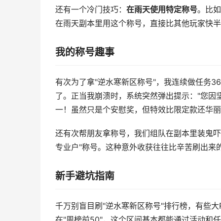
还有一个冷门技巧：
在雨天使用特定称号
。比如
在雨天副本里用这个称号，直接比其他玩家快半
我的称号趣事
有次为了拿"逆水寒新区称号"，我连续做任务3
了。正当我崩溃时，系统突然弹出提示："您因坚
一！虽然只是个安慰奖，但特效比限定款还华丽
还有次帮朋友拿称号，我们组队在副本里装鬼吓
专业户"称号。这种意外收获往往比辛苦刷出来
新手避坑指南
千万别盲目刷"逆水寒新区称号"排行榜，有些
在"周榜前50"，这个区间基本都能通过活动