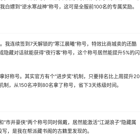
白嫖到"逆水寒战神"称号，这可是全服前100名的专属奖励。
。我连续签到7天解锁的"寒江晨曦"称号，特效比商城卖的还酷
成隐藏对话就能获得"夜行客"称号，这个称号居然能提升5%的闪
拿好称号。其实官方有个"进步奖"机制，只要排名比上周提升20
机制，从150名冲到80名拿了称号，省下3天练级时间。
"和"市井豪侠"两个称号同时佩戴，居然能激活"江湖浪子"隐藏属
没写，是我在帮派藏书阁的古籍里发现的。