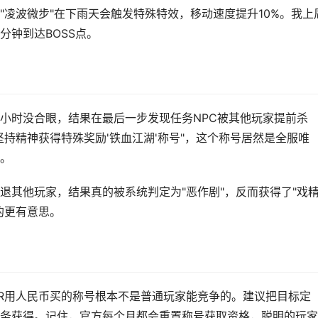
"凌波微步"在下雨天会触发特殊特效，移动速度提升10%。我上
分钟到达BOSS点。
6小时没合眼，结果在最后一步发现任务NPC被其他玩家提前杀
持精神获得特殊奖励'铁血江湖'称号"，这个称号居然是全服唯
。
退其他玩家，结果真的被系统判定为"恶作剧"，反而获得了"戏
的更有意思。
大R用人民币买的称号根本不是普通玩家能竞争的。建议把目标定
和任务获得。记住，官方每个月都会重置称号获取资格，聪明的玩