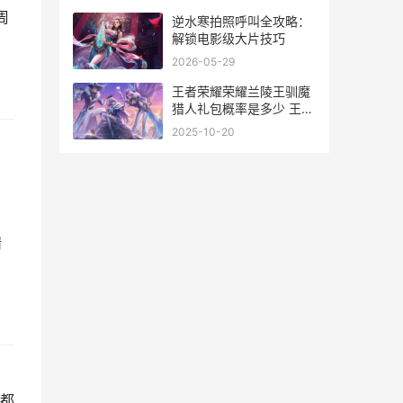
周
逆水寒拍照呼叫全攻略：
解锁电影级大片技巧
2026-05-29
王者荣耀荣耀兰陵王驯魔
猎人礼包概率是多少 王者
荣耀兰溪
2025-10-20
精
家都