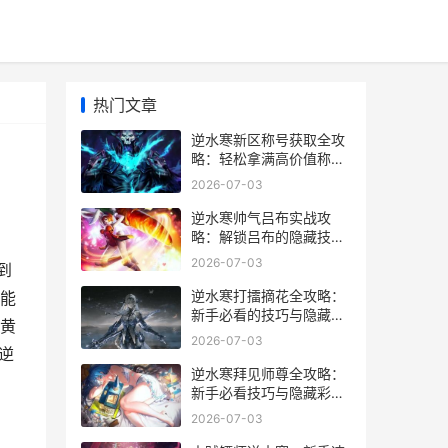
热门文章
逆水寒新区称号获取全攻
略：轻松拿满高价值称号
的实战心得
2026-07-03
逆水寒帅气吕布实战攻
略：解锁吕布的隐藏技能
与连招技巧
2026-07-03
到
逆水寒打擂摘花全攻略：
能
新手必看的技巧与隐藏玩
有黄
法
2026-07-03
逆
逆水寒拜见师尊全攻略：
新手必看技巧与隐藏彩蛋
揭秘
2026-07-03