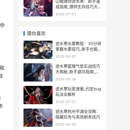
山贼镖师逆水寒：新手速
成指南_镖师生存技巧大揭
秘_
2026-07-03
你
猜你喜欢
逆水寒水雾教程：30分钟
掌握水雾技巧_新手也能秒
变高手
2026-06-27
逆水寒狐狸气垫实战技巧
础
大揭秘_新手避坑指南_隐
主
藏玩法全解析
2026-06-28
逆水寒玩家速看_约定bug
玩法全解析
刚
2026-07-01
市
逆水寒杭州平湖全攻略：
隐藏任务与高效刷本技巧
2026-06-28
靠