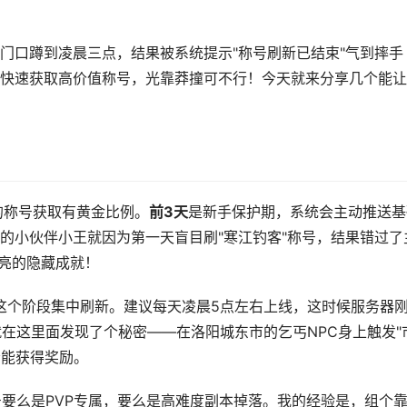
门口蹲到凌晨三点，结果被系统提示"称号刷新已结束"气到摔手
快速获取高价值称号，光靠莽撞可不行！今天就来分享几个能让
的称号获取有黄金比例。
前3天
是新手保护期，系统会主动推送基
的小伙伴小王就因为第一天盲目刷"寒江钓客"称号，结果错过了
点亮的隐藏成就！
这个阶段集中刷新。建议每天凌晨5点左右上线，这时候服务器
在这里面发现了个秘密——在洛阳城东市的乞丐NPC身上触发"
者能获得奖励。
要么是PVP专属，要么是高难度副本掉落。我的经验是，组个