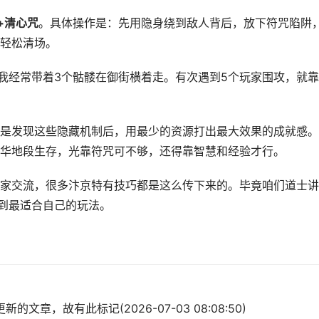
+清心咒
。具体操作是：先用隐身绕到敌人背后，放下符咒陷阱
轻松清场。
，我经常带着3个骷髅在御街横着走。有次遇到5个玩家围攻，就
是发现这些隐藏机制后，用最少的资源打出最大效果的成就感。
华地段生存，光靠符咒可不够，还得靠智慧和经验才行。
家交流，很多汴京特有技巧都是这么传下来的。毕竟咱们道士讲
找到最适合自己的玩法。
的文章，故有此标记(2026-07-03 08:08:50)