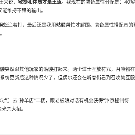
士来说，
敏捷和体质才是王道
。我现在的装备属性分配是：40%
，又能维持不错的输出。
蜈蚣追着打，最后还是我用骷髅帮忙才解围。装备属性搭配真的
。
髅突然跟其他玩家的骷髅打起来。两个道士互放符咒，召唤物在
系统更新后这种情况少了，但偶尔还会在听春街看到召唤物互殴
5点）去"孙羊店"二楼，跟老板娘对话有机会获得"汴京秘制符
金光咒大招。