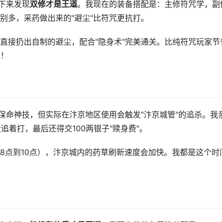
下来发现
双修才是王道
。我现在的装备搭配是：主修符咒学，副
别多，采药做出来的"避尘"比符咒更抗打。
直接扔出自制的避尘，配合"隐身术"完美通关。比纯符咒玩家节
啊！
保命神技，但实际在汴京地区使用会触发"汴京城管"的追杀。我
追着打，最后还得交100两银子"赎身费"。
8点到10点），汴京城内的药草刷新速度会加快。我都是这个时