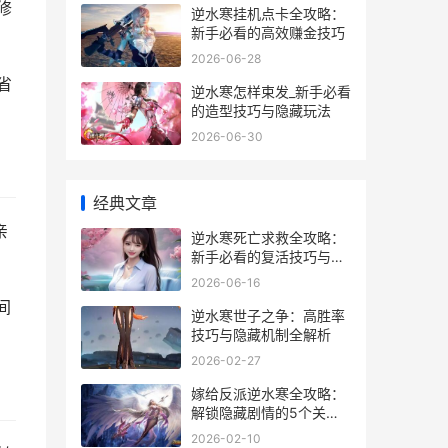
修
逆水寒挂机点卡全攻略：
新手必看的高效赚金技巧
2026-06-28
省
逆水寒怎样束发_新手必看
的造型技巧与隐藏玩法
2026-06-30
经典文章
亲
逆水寒死亡求救全攻略：
新手必看的复活技巧与隐
藏玩法
2026-06-16
间
逆水寒世子之争：高胜率
技巧与隐藏机制全解析
2026-02-27
嫁给反派逆水寒全攻略：
解锁隐藏剧情的5个关键
技巧
2026-02-10