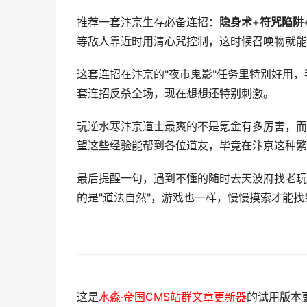
推荐一套汴京生存必备连招：
隐身术+符咒陷阱
等敌人靠近时用清心咒控制，这时候召唤物就能
这套连招在汴京的"夜市鬼影"任务里特别好用
套连招反杀全场，现在想想还特别刺激。
玩逆水寒汴京道士最爽的不是氪金有多厉害，而
望这些经验能帮到各位道友，毕竟在汴京这种繁
最后提醒一句，遇到不懂的随时去天波府找老玩
的是"道法自然"，游戏也一样，慢慢摸索才能
这是
水淼·帝国CMS站群文章更新器
的试用版本更新