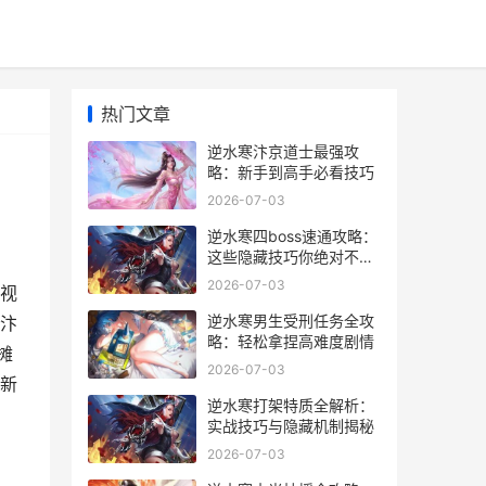
热门文章
逆水寒汴京道士最强攻
略：新手到高手必看技巧
2026-07-03
逆水寒四boss速通攻略：
这些隐藏技巧你绝对不知
道_
2026-07-03
视
逆水寒男生受刑任务全攻
汴
略：轻松拿捏高难度剧情
摊
2026-07-03
：新
逆水寒打架特质全解析：
实战技巧与隐藏机制揭秘
2026-07-03