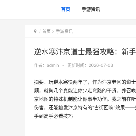
首页
手游资讯
首页
>
手游资讯
逆水寒汴京道士最强攻略：新手
作者：
admin
•
更新时间：2026-07-03
摘要：玩逆水寒快两年了，作为汴京老区的道士
频，就掏几个真能让你少走弯路的干货。养召唤
京地图的特殊机制能让你事半功倍。我之前在听
伤害，还能触发汴京特有的"古街回响"效果—
手到高手必看技巧