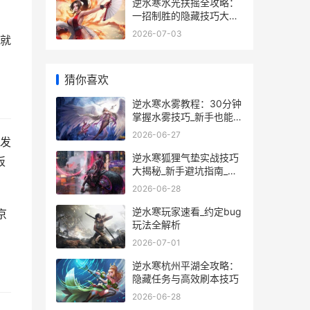
逆水寒水光扶摇全攻略：
一招制胜的隐藏技巧大公
开
2026-07-03
就
猜你喜欢
逆水寒水雾教程：30分钟
掌握水雾技巧_新手也能秒
变高手
2026-06-27
发
逆水寒狐狸气垫实战技巧
板
大揭秘_新手避坑指南_隐
藏玩法全解析
2026-06-28
逆水寒玩家速看_约定bug
京
玩法全解析
2026-07-01
逆水寒杭州平湖全攻略：
隐藏任务与高效刷本技巧
2026-06-28