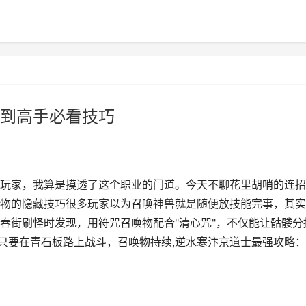
到高手必看技巧
玩家，我算是摸透了这个职业的门道。今天不聊花里胡哨的连招
物的隐藏技巧很多玩家以为召唤神兽就是随便放技能完事，其实
春街刷怪时发现，用符咒召唤物配合"清心咒"，不仅能让骷髅分
—只要在青石板路上战斗，召唤物持续,逆水寒汴京道士最强攻略