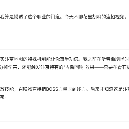
我算是摸透了这个职业的门道。今天不聊花里胡哨的连招视频，
实汴京地图的特殊机制能让你事半功倍。我之前在听春街刷怪时
分摊伤害，还能触发汴京特有的"古街回响"效果——只要在青石
放技能，召唤物直接把BOSS血量压到残血。后来才知道这是汴
密。