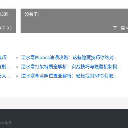
知道_
没有了！
-07-03
下一篇 
技巧
逆水寒四boss速通攻略：这些隐藏技巧你绝对不知道_
逆水寒男生受刑任务全攻略：轻松拿捏高难度剧情
逆水寒打架特质全解析：实战技巧与隐藏机制揭秘
逆水寒水光扶摇全攻略：一招制胜的隐藏技巧大公开
逆水寒李清照位置全解析：轻松找到NPC获取稀有道具
XML地图