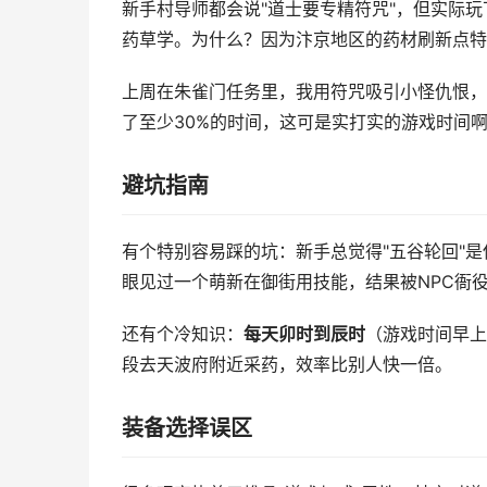
新手村导师都会说"道士要专精符咒"，但实际玩
药草学。为什么？因为汴京地区的药材刷新点特
上周在朱雀门任务里，我用符咒吸引小怪仇恨，
了至少30%的时间，这可是实打实的游戏时间
避坑指南
有个特别容易踩的坑：新手总觉得"五谷轮回"是
眼见过一个萌新在御街用技能，结果被NPC衙役
还有个冷知识：
每天卯时到辰时
（游戏时间早上
段去天波府附近采药，效率比别人快一倍。
装备选择误区