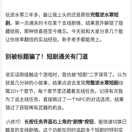
玩逆水寒三年多，最让我上头的还是那些
完整逆水寒短
剧
。第一次通关时卡在某个支线剧情，结果意外解锁了隐
藏结局，那种惊喜感至今难忘。今天就和大家分享几个能
让你效率翻倍的实战经验，新手老手都能用上。
别被标题骗了！短剧通关有门道
说实话刚接触这个游戏时，我也被"短剧"二字误导了。以为
就是几分钟的小故事，结果点进去发现
完整逆水寒短剧
动
辄20+个章节，每个章节里还藏着支线任务。记得有次我
为了追主线任务，直接跳过了一个NPC的对话选项，结果
错过了获取稀有武器的机会。
小技巧
：
长按任务界面右上角的"剧情"按钮
，能快速切换已
触发的支线剧情。这个功能在同时追踪多个短剧时特别实