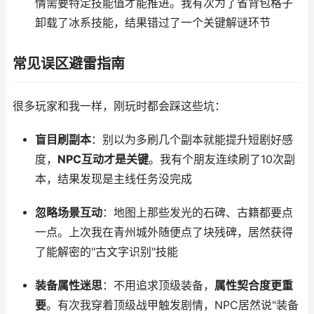
情需要特定技能值才能推进。我有次为了省背包格子
卸载了冰系技能，结果错过了一个关键解谜环节
常见误区避雷指南
很多玩家和我一样，刚玩时都会踩这些坑：
盲目刷副本
：别以为多刷几个副本就能提升短剧好感
度，
NPC互动才是关键
。我有个朋友连续刷了10次副
本，结果发现是主线任务没完成
忽略场景互动
：地图上那些发光的石碑、古籍都要点
一点。上次我在青州城外随便点了块残碑，居然获得
了能解密的"古文字识别"技能
装备属性迷思
：不用追求顶级装备，
属性契合度更重
要
。有次我穿着顶级战甲触发剧情，NPC居然说"装备