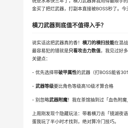
玩逆水寒快三年了，横刀武器算我用得最顺手的
金买了把烂武器，打副本直接被BOSS秒了。
横刀武器到底值不值得入手？
说实话这把武器真的香！
横刀的横扫技能
在混战
最容易犯的错就是
只看攻击力数值
，我见过好多
关键点：
- 优先选择带
破甲属性
的武器（打BOSS能省30
-
武器等级
要比角色等级高10级才算合格
- 别忽略
武器附魔
！我在茶馆抽到过「血色附魔
上周刚发现个隐藏玩法：带着横刀去「镜湖夜语
蛋我玩了半小时才找到，绝对算冷门技巧。