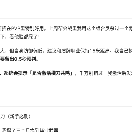
连招在PVP里特别好用。上周帮会战里我用这个组合反杀过一个
下，看他脸都绿了！
大，但自身防御偏低，建议和盾牌职业保持1.5米距离。我自己
要留出0.5秒预判
。
时，系统会提示「是否激活横刀共鸣」
，千万别错过！我激活后发
横刀（新手必刷）
，我攒了三个月换到毕业武器