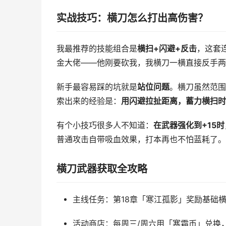
实战技巧：横刀怎么打出高伤害？
我最推荐的技能组合是
横扫+闪避+反击
，这套
金大佬——他刚要砍我，我横刀一横直接反手两
新手最容易踩的坑就是
站位问题
。横刀虽然范围
索出来的经验是：
用闪避拉扯距离，蓄力横扫时
有个小技巧很多人不知道：
在武器强化到+15
普通攻击自带吸血效果，打本再也不怕蓝耗了。
横刀武器获取全攻略
主线任务：第18章「寒江孤影」奖励基础
活动商店：每周三/周六用「寒霜币」兑换