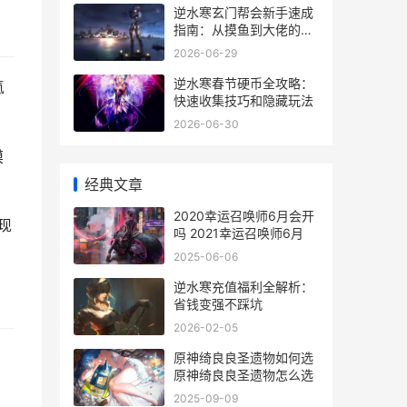
逆水寒玄门帮会新手速成
指南：从摸鱼到大佬的进
阶秘籍
2026-06-29
逆水寒春节硬币全攻略：
氪
快速收集技巧和隐藏玩法
2026-06-30
摸
经典文章
2020幸运召唤师6月会开
现
吗 2021幸运召唤师6月
2025-06-06
逆水寒充值福利全解析：
省钱变强不踩坑
2026-02-05
原神绮良良圣遗物如何选
原神绮良良圣遗物怎么选
2025-09-09