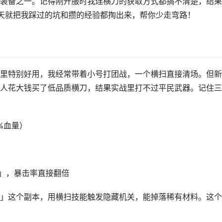
装备之一。记得刚开服时我连横刀的获取方式都搞不清楚，结果
今天就把我踩过的坑和攒的经验都掏出来，帮你少走弯路！
里特别好用，我经常带着小号打团战，一个横扫直接清场。但新
人花大钱买了低品质横刀，结果实战里打不过平民武器。记住三
%血量）
」，暴击率直接翻倍
」这个副本，用横扫技能触发隐藏机关，能掉落稀有材料。这个