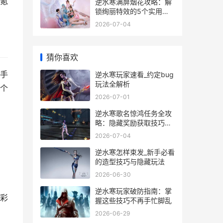
氪
逆水寒满屏烟花攻略：解
锁绚丽特效的5个实用技
巧
2026-07-04
猜你喜欢
手
逆水寒玩家速看_约定bug
玩法全解析
个
2026-07-01
逆水寒歌名惊鸿任务全攻
略：隐藏奖励获取技巧揭
秘
2026-07-04
逆水寒怎样束发_新手必看
的造型技巧与隐藏玩法
2026-06-30
逆水寒玩家破防指南：掌
彩
握这些技巧不再手忙脚乱
2026-06-29