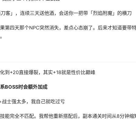
酒刀客」，连续三天送他酒，会送你一把带「烈焰附魔」的横刀
果第四天那个NPC突然消失，差点心态崩了。后来才知道要带
。
化到+20直接爆裂，其实+18就是性价比巅峰
系BOSS时会额外加成
+战士强太多，我自己就吃过亏
技能完全不匹配。我帮他重新搭配后，副本通关时间从8分钟缩