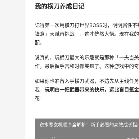
我的横刀养成日记
记得第一次用横刀打世界BOSS时，明明属性
锋意」天赋再挑战」，这才恍然大悟。现在我的
配。
说真的，玩横刀最大的乐趣就是那种「一夫当关
作，最后握手言和时都笑疯了。这种游戏中的奇
如果你也准备入手横刀武器，不妨先从主线任务
我，
玩明白一把武器带来的快乐，远比盲目氪金
花！
逆水寒玄机顺序全解析：新手必看的高效成长指