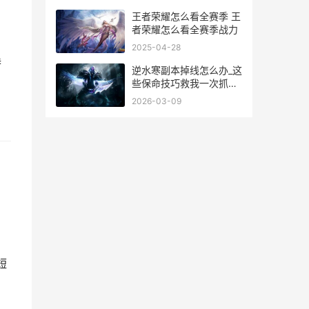
王者荣耀怎么看全赛季 王
者荣耀怎么看全赛季战力
2025-04-28
特
逆水寒副本掉线怎么办_这
些保命技巧救我一次抓一
次
2026-03-09
短