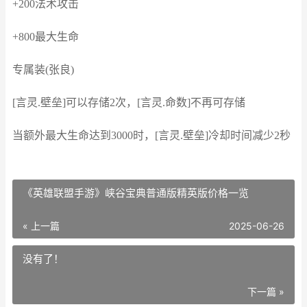
+200法术攻击
+800最大生命
专属装(张良)
[言灵.壁垒]可以存储2次，[言灵.命数]不再可存储
当额外最大生命达到3000时，[言灵.壁垒]冷却时间减少2秒
《英雄联盟手游》峡谷宝典普通版精英版价格一览
« 上一篇
2025-06-26
没有了！
下一篇 »