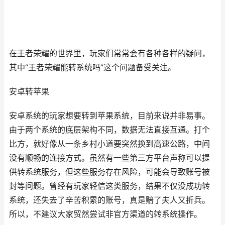
在王者荣耀的世界里，玩家们常常会有各种各样的疑问，
其中“王者荣耀能转系统吗”这个问题备受关注。
安卓转苹果
安卓系统的玩家想要转到苹果系统，目前来说并非易事。
由于两个系统的底层架构不同，数据无法直接互通。打个
比方，就好像从一条乡村小道要突然换到高速公路，中间
没有顺畅的连接方式。虽然有一些第三方平台声称可以提
供转系统服务，但这些服务存在风险，可能会导致账号被
封等问题。曾经有玩家轻信这类服务，结果不仅没成功转
系统，还失去了辛苦积累的账号，真是赔了夫人又折兵。
所以，不建议大家贸然尝试非官方渠道的转系统操作。