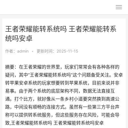
王者荣耀能转系统吗 王者荣耀能转系
统吗安卓
作者：
admin
•
更新时间：2025-11-15
摘要：在王者荣耀的世界里，玩家们常常会有各种各样的
疑问，其中“王者荣耀能转系统吗”这个问题备受关注。安卓
转苹果安卓系统的玩家想要转到苹果系统，目前来说并非
易事。由于两个系统的底层架构不同，数据无法直接互
通。打个比方，就好像从一条乡村小道要突然换到高速公
路，中间没有顺畅的连接方式。虽然有一些第三方平台声
称可以提供转系统服务，但这些服务存在风险，可能会导
致,王者荣耀能转系统吗 王者荣耀能转系统吗安卓