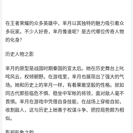
在王者荣耀的众多英雄中，芈月以其独特的魅力吸引着众
多玩家。不少人好奇，芈月像谁呢？是古代哪位传奇人物
的化身？
历史人物之影
芈月的原型是战国时期秦国的宣太后。她在历史舞台上叱
咤风云，权倾朝野。在游戏里，芈月也展现出了强大的气
场。她和历史上的芈月一样，有着果敢坚毅的性格。就如
同古代那些临危不惧、稳坐中军帐的将领，面对敌人毫不
畏惧。芈月在游戏中凭借自身技能，在战场上穿梭自如，
收割敌人，这与历史上她善于权谋斗争、把控局势颇为相
似。
影视形象之韵