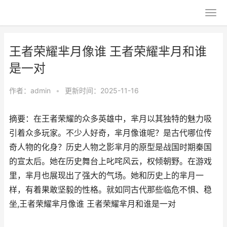
王者荣耀芈月像谁 王者荣耀芈月和谁
是一对
作者：
admin
•
更新时间：2025-11-16
摘要：在王者荣耀的众多英雄中，芈月以其独特的魅力吸
引着众多玩家。不少人好奇，芈月像谁呢？是古代哪位传
奇人物的化身？历史人物之影芈月的原型是战国时期秦国
的宣太后。她在历史舞台上叱咤风云，权倾朝野。在游戏
里，芈月也展现出了强大的气场。她和历史上的芈月一
样，有着果敢坚毅的性格。就如同古代那些临危不惧、稳
坐,王者荣耀芈月像谁 王者荣耀芈月和谁是一对