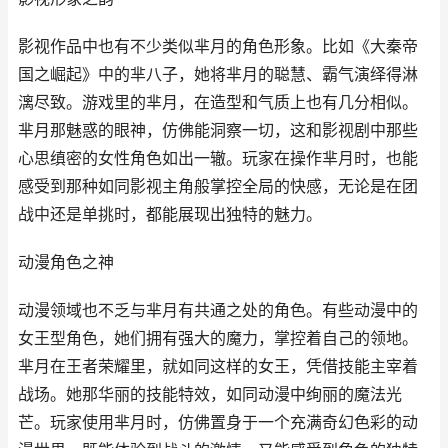
影视作品中也有不少类似芈月的角色形象。比如《大秦帝
国之崛起》中的芈八子，她将芈月的聪慧、霸气演绎得淋
漓尽致。游戏里的芈月，在造型和气质上也有几分相似。
芈月那魅惑的眼神，仿佛能洞察一切，这和影视剧中那些
心思缜密的女性角色如出一辙。玩家在操作芈月时，也能
感受到那种如同影视主角般掌控全局的快感，无论是在团
战中还是单挑时，都能展现出独特的魅力。
动漫角色之神
动漫领域也不乏与芈月有共通之处的角色。有些动漫中的
女王型角色，她们拥有强大的魔力，掌控着自己的领地。
芈月在王者荣耀里，就如同这样的女王，凭借技能主宰着
战场。她那华丽的技能特效，如同动漫中绚丽的魔法光
芒。玩家使用芈月时，仿佛置身于一个充满奇幻色彩的动