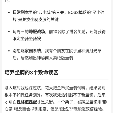
的。
日常副本
里的"云中城"第三关，BOSS掉落的"星尘碎
片"是兑换坐骑皮肤的关键
每周三的
跨服战场
，前10名除了排名奖励，还能获得
限定坐骑坐骑鞍
别忽略
家园系统
，我有个朋友在院子里种满月光草
后，居然刷出神秘商人卖绝版坐骑
培养坐骑的3个致命误区
刚入坑时我也踩过坑，花大把金币买坐骑饲料，结果发现
根本不如做任务划算。有次我死活驯服不了新坐骑，后来
才明白
性格值匹配
才是关键。举个栗子：暴躁型坐骑用"静
心茶"喂反而会掉驯服度，但配"烈焰丹"就能涨双倍经验。