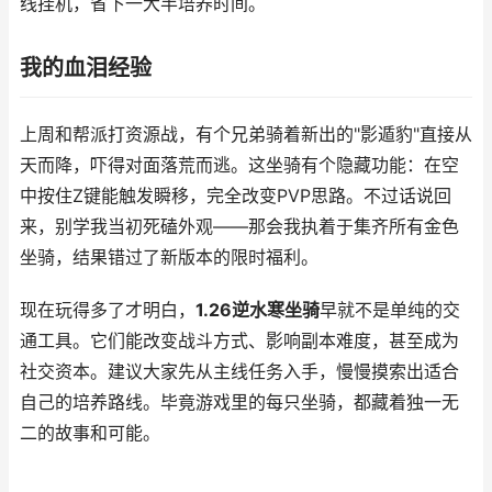
线挂机，省下一大半培养时间。
我的血泪经验
上周和帮派打资源战，有个兄弟骑着新出的"影遁豹"直接从
天而降，吓得对面落荒而逃。这坐骑有个隐藏功能：在空
中按住Z键能触发瞬移，完全改变PVP思路。不过话说回
来，别学我当初死磕外观——那会我执着于集齐所有金色
坐骑，结果错过了新版本的限时福利。
现在玩得多了才明白，
1.26逆水寒坐骑
早就不是单纯的交
通工具。它们能改变战斗方式、影响副本难度，甚至成为
社交资本。建议大家先从主线任务入手，慢慢摸索出适合
自己的培养路线。毕竟游戏里的每只坐骑，都藏着独一无
二的故事和可能。