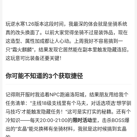
玩逆水寒1.26版本这段时间，我最深的体会就是坐骑系统
真的改头换面了。以前大家觉得坐骑不过是装饰品，现在
这造型、属性加成都让人心动。上周我好不容易搞到一
只"霜火麒麟"，结果发现它居然能在副本里触发隐藏连招，
这玩意可比装备还要关键！
你可能不知道的3个获取捷径
记得刚开服时我追着NPC跑遍洛阳城，结果朋友甩给我个
任务清单："主线18级支线里有个马夫，对话选项选'想学驯
马技巧'才能触发隐藏任务！"这可是实打实的秘籍。还有个
冷知识——每天20:00-21:00的
限时活动
里，击杀BOSS爆
出的"玄晶"能兑换稀有坐骑材料，我就是这时候搞到玄晶