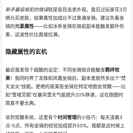
新手最容易犯的错误
就是盲目追求外观。我见过玩家花3万
绑元买皮肤，结果属性加成比不过普通坐骑。建议先看坐
骑的
元素属性
——比如冰系坐骑在熔岩副本能触发额外伤
害，这波性价比直接拉满。
隐藏属性的玄机
最近我发现个超酷的设定：不同坐骑组合能触发
羁绊效
果
！我同时养了龙族和凤凰坐骑后，副本里居然多出个"焚
天龙炎"技能。更绝的是某些坐骑在特定地图会觉醒——比
如"雪域灵狐"在暴风雪天气能提升20%移速，这在跑图时
简直不要太爽。
说到觉醒系统，这里有个
时间管理
的小技巧：每天凌晨3
点-5点，所有坐骑的经验加成提升50%。我都是这时候上