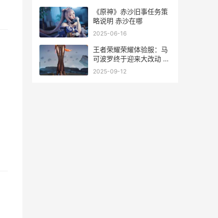
《原神》赤沙旧事任务策
略说明 赤沙在哪
2025-06-16
王者荣耀荣耀体验服：马
可波罗终于迎来大改动 王
者荣耀体型
2025-09-12