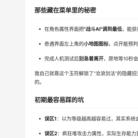
那些藏在菜单里的秘密
在角色属性界面把
"战斗AI"调到最低
，能获
奇遇界面左上角的
小地图图标
，点开能预判
完成人机测试后
别急着离开
，原地等10秒
我自己就靠这个玉符解锁了“沧浪剑法”的隐藏
的。
初期最容易踩的坑
误区1
：以为等级越高越容易过，其实系统
误区2
：疯狂堆攻击力属性，实际生存能力