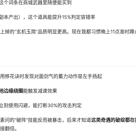
这个词条在商城武器里随便能买到
副本产出），这个道具能提升15%判定容错率
掉的“玄机玉简”品质明显更高。现在我都习惯晚上11点准时蹲
用移花诀时发现对面剑气的蓄力动作是左手扬起
池边缘绕圈
能触发减速效果
时立刻使用闪避，能打断30%的攻击判定
素问的"破阵"技能反而被暴击，后来才知道
这类奇遇的破绽都在
接翻倍。