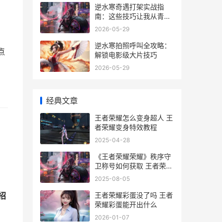
逆水寒奇遇打架实战指
南：这些技巧让我从青铜
打到王者
2026-05-29
逆水寒拍照呼叫全攻略：
点
解锁电影级大片技巧
2026-05-29
经典文章
王者荣耀怎么变身超人 王
者荣耀变身特效教程
2025-04-28
《王者荣耀荣耀》秩序守
卫称号如何获取 王者荣耀
荣耀之章命运篇
2025-08-05
王者荣耀彩蛋没了吗 王者
招
荣耀彩蛋能开出什么
2026-01-07