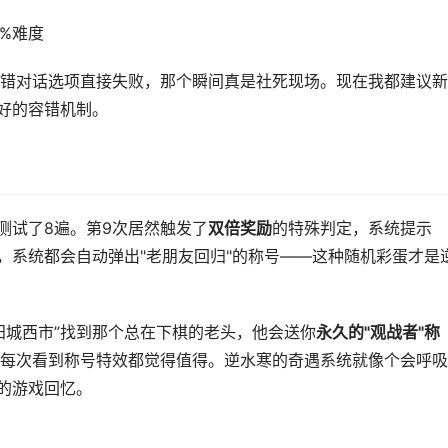
%难度
错对话选项直接失败，那个瞬间真是社死现场。现在我都建议新
友好的容错机制。
测试了8遍。第9次居然触发了
双倍奖励
的特殊判定，系统提示
，系统都会自动弹出"老朋友回归"的称号——这种随机彩蛋才是
阳城西市”找到那个总在下棋的老头，他会送你
永久的"观战者"称
每次看到称号特效都觉得值得。逆水寒的奇遇系统就像个会呼吸
暖的游戏回忆。