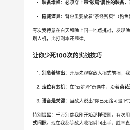
装备增幅
：必须穿上
带"破局"属性的装备
，
隐藏道具
：背包里要放着“茶经残页”（钓鱼
有次我特意在白天和晚上同一地点挑战，发现晚上
刷人机，比打副本还规律。
让你少死100次的实战技巧
别急着输出
：开局先观察敌人招式前摇，我
走位有玄机
：在“云梦泽”奇遇中，沿着
荷花
语音是关键
：当敌人说出"你已无路可退"
特别提醒：千万别像我刚开始那样硬刚，有次用
式间隙
。现在我都等敌人收招瞬间出手，胜率直