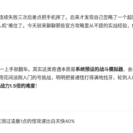
，连续失败三次后差点把手机摔了。后来才发现自己忽略了一个超
人机”难住了。今天就来聊聊那些官方攻略里从不提的实战经验，
果一上手就翻车。其实这类奇遇本质是
系统预设的战斗模拟器
，会
”用花间派刚入门的号挑战，明明把普通怪打得满地找牙，轮到人
战力1.5倍的难度
！
测过凌晨1点的怪攻速比白天快40%