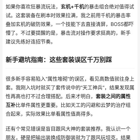
如果你喜欢狂暴流玩法，
玄机+千机
的暴击组合绝对值得试
试。这套装备在刷本时效果拉满，我之前用千机的暴击率
叠加玄机的破防效果，一个技能下去直接清屏，BOSS都吓
懵了。不过要提醒的是，暴击流对操作要求挺高的，新手
建议先练好连招节奏。
新手避坑指南：这些套装误区千万别踩
很多新手容易陷入"属性堆砌"的误区，看见高数值就往身上
套。我刚入坑时就买了套传说中的"天工神兵"，结果发现属
性再高也打不过合理搭配。后来才明白，
套装之间的属性
互补
比单件属性更重要。比如天工的闪避和云梦的治疗组
合起来，实际效果比单看属性值高得多。
还有个常见错误是盲目跟风大神的套装推荐。我认识一个
朋友，硬是把输出装换成防御装就为了跟风玩坦克，结果