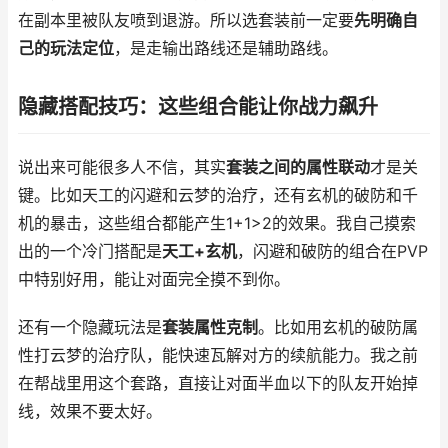
在副本里被队友喷到退游。所以选套装前一定要
先明确自
己的玩法定位
，是走输出路线还是辅助路线。
隐藏搭配技巧：这些组合能让你战力飙升
说出来可能很多人不信，其实
套装之间的属性联动
才是关
键。比如天工的闪避和云梦的治疗，还有玄机的破防和千
机的暴击，这些组合都能产生1+1>2的效果。我自己摸索
出的一个冷门搭配是
天工+玄机
，闪避和破防的组合在PVP
中特别好用，能让对面完全摸不到你。
还有一个隐藏玩法是
套装属性克制
。比如用玄机的破防属
性打云梦的治疗队，能快速瓦解对方的续航能力。我之前
在帮战里用这个套路，直接让对面半血以下的队友开始掉
线，效果不要太好。