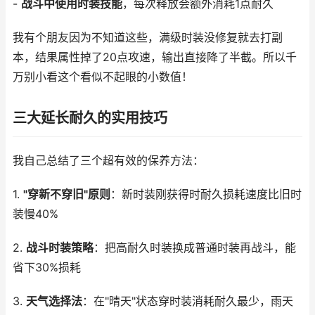
-
战斗中使用时装技能
，每次释放会额外消耗1点耐久
我有个朋友因为不知道这些，满级时装没修复就去打副
本，结果属性掉了20点攻速，输出直接降了半截。所以千
万别小看这个看似不起眼的小数值！
三大延长耐久的实用技巧
我自己总结了三个超有效的保养方法：
1.
"穿新不穿旧"原则
：新时装刚获得时耐久损耗速度比旧时
装慢40%
2.
战斗时装策略
：把高耐久时装换成普通时装再战斗，能
省下30%损耗
3.
天气选择法
：在"晴天"状态穿时装消耗耐久最少，雨天