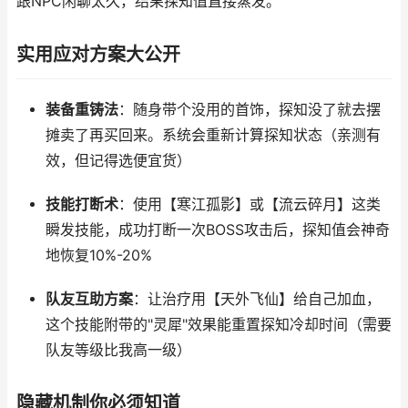
跟NPC闲聊太久，结果探知值直接蒸发。
实用应对方案大公开
装备重铸法
：随身带个没用的首饰，探知没了就去摆
摊卖了再买回来。系统会重新计算探知状态（亲测有
效，但记得选便宜货）
技能打断术
：使用【寒江孤影】或【流云碎月】这类
瞬发技能，成功打断一次BOSS攻击后，探知值会神奇
地恢复10%-20%
队友互助方案
：让治疗用【天外飞仙】给自己加血，
这个技能附带的"灵犀"效果能重置探知冷却时间（需要
队友等级比我高一级）
隐藏机制你必须知道