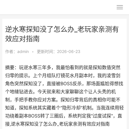
逆水寒探知没了怎么办_老玩家亲测有
效应对指南
作者：
admin
•
更新时间：2026-06-23
摘要：玩逆水寒三年多，我最怕看到的就是探知数值突然
归零的提示。上个月组队打镜花水月副本时，我的凌雪剑
角色突然探知没了，直接被BOSS反杀，那场面尴尬得想找
个地缝钻进去。今天就来和大家聊聊这个让人头秃的机
制，手把手教你应对方案。探知归零背后的真相你可能不
知道，探知系统其实藏着个"隐形冷却"机制。当我连续用轻
功绕着副本BOSS转了三圈后，系统判定我"过度试探"，直
接,逆水寒探知没了怎么办_老玩家亲测有效应对指南