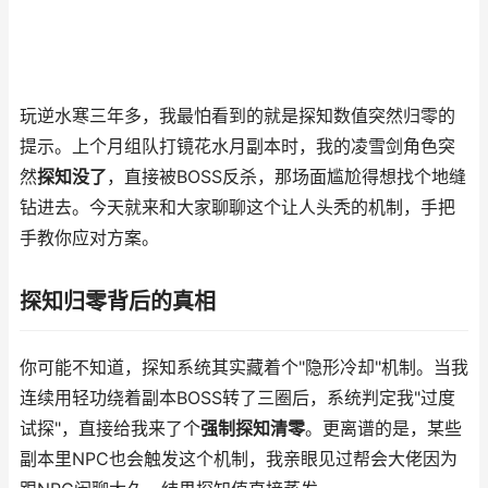
玩逆水寒三年多，我最怕看到的就是探知数值突然归零的
提示。上个月组队打镜花水月副本时，我的凌雪剑角色突
然
探知没了
，直接被BOSS反杀，那场面尴尬得想找个地缝
钻进去。今天就来和大家聊聊这个让人头秃的机制，手把
手教你应对方案。
探知归零背后的真相
你可能不知道，探知系统其实藏着个"隐形冷却"机制。当我
连续用轻功绕着副本BOSS转了三圈后，系统判定我"过度
试探"，直接给我来了个
强制探知清零
。更离谱的是，某些
副本里NPC也会触发这个机制，我亲眼见过帮会大佬因为