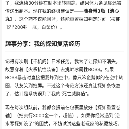
了，我连续30分钟在副本里转圈跑，结果体力条见底还被
传送出副本。现在我的终极建议是——
随身带3瓶【清心
丸】
，这个药不仅能回蓝，还能重置探知判定时间（技能
书里200铜一瓶，白菜价）。
趣事分享：我的探知复活经历
记得有次刷【千机阁】日常任务，我为了让探知不消失，
故意穿着【火系抗性装备】去挑衅冰属性BOSS。结果
BOSS暴击时直接把我炸到空中，像只笨企鹅似的在空中转
圈，队友笑到拍屏。不过这个奇葩方法还真让探知条恢复
了，估计是系统误判了我的"死亡威胁值"。
现在每次组队前，我都会提前在包裹里放好【探知重置卷
轴】（拍卖行3000金一个，超值）。如果你经常遇到"逆
水寒探知没了"的困扰，不妨试试这些老玩家的私藏技巧。