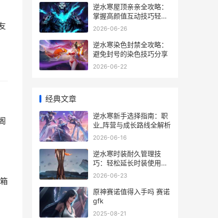
逆水寒屋顶亲亲全攻略：
掌握高颜值互动技巧轻松
拿捏NPC好感
友
2026-06-26
逆水寒染色封禁全攻略：
避免封号的染色技巧分享
2026-06-22
经典文章
逆水寒新手选择指南：职
阁
业_阵营与成长路线全解析
2026-06-16
逆水寒时装耐久管理技
巧：轻松延长时装使用寿
命
2026-06-23
箱
原神赛诺值得入手吗 赛诺
gfk
2025-08-21