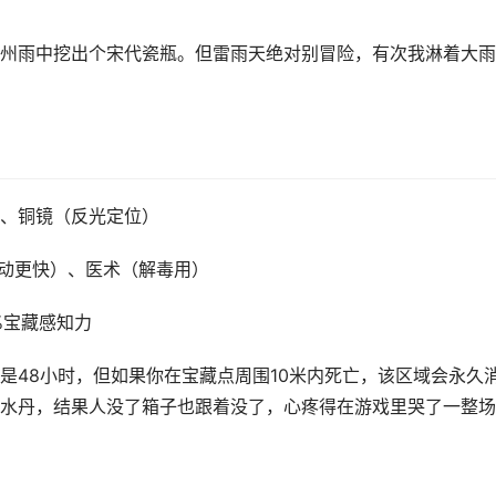
州雨中挖出个宋代瓷瓶。但雷雨天绝对别冒险，有次我淋着大雨
、铜镜（反光定位）
移动更快）、医术（解毒用）
%宝藏感知力
是48小时，但如果你在宝藏点周围10米内死亡，该区域会永久
水丹，结果人没了箱子也跟着没了，心疼得在游戏里哭了一整场