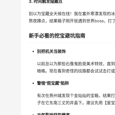
3. 时间触发隐藏点
别以为宝藏全天候在线！我在塞外寒潭发现的冰
熬夜蹲点，结果箱子刚开就遇到世界boss，打
新手必看的挖宝避坑指南
别把机关当装饰
以前总以为那些石像鬼脸是美术特效，直到
暗格。现在看到奇怪的纹路都会试试击打或
警惕"假宝藏"陷阱
有次在燕州城发现个金灿灿的宝箱，结果打
子在它东南三丈的井盖下。建议先用【鉴宝