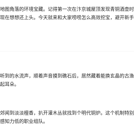
地图角落的环境宝藏。记得第一次在汴京城屋顶发现青铜酒壶时
现在想想还上头。今天就来和大家唠唠怎么高效挖宝，避开新手
听到的水流声，顺着声音摸到礁石后，居然藏着能换玄晶的古渔
起耳朵。
郊闻到淡淡檀香，扒开灌木丛就找到个明代铜炉。这个机制特别
感知力低的职业组队。