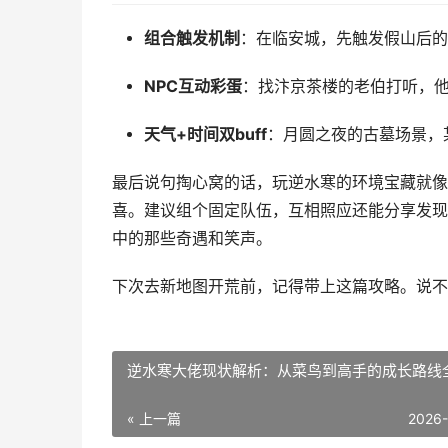
组合触发机制
：在临安城，先触发假山后的
NPC互动彩蛋
：找汴京茶楼的老伯打听，他
天气+时间双buff
：月圆之夜的古墓场景，
最后说句掏心窝的话，玩逆水寒的环境宝藏就像
喜。建议组个固定队伍，互相照应还能分享发现
中的那些奇遇和笑声。
下次去新地图开荒前，记得带上这篇攻略。说不
逆水寒大佬现状解析：从菜鸟到高手的成长路线
« 上一篇
2026