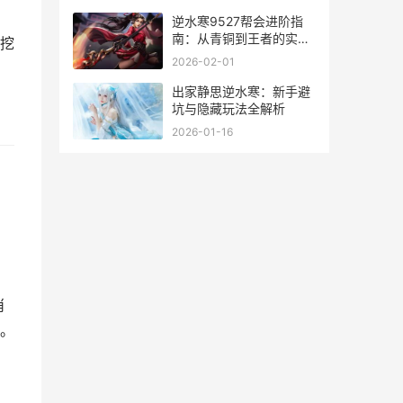
逆水寒9527帮会进阶指
南：从青铜到王者的实战
挖
秘籍
2026-02-01
出家静思逆水寒：新手避
坑与隐藏玩法全解析
2026-01-16
消
。