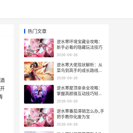
热门文章
逆水寒环境宝藏全攻略：
新手必看的隐藏玩法技巧
2026-06-26
逆水寒大佬现状解析：从
菜鸟到高手的成长路线全
分享
2026-06-26
酒
逆水寒屋顶亲亲全攻略：
开
掌握高颜值互动技巧轻松
青
拿捏NPC好感
2026-06-26
逆水寒番茄滞销怎么办_手
把手教你化废为宝
2026-06-26