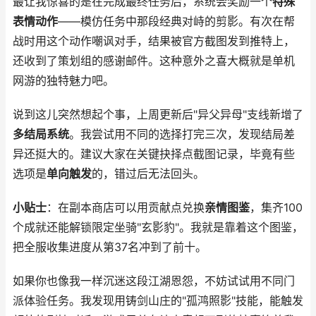
最让我惊喜的是在完成最终任务后，系统会奖励一个
特殊
表情动作
——模仿任务中那段经典对峙的剪影。有次在帮
战时用这个动作嘲讽对手，结果被官方截图发到推特上，
还收到了策划组的感谢邮件。这种意外之喜大概就是单机
网游的独特魅力吧。
说到这儿突然想起个事，上周更新后"异父异母"支线新增了
多结局系统
。我尝试用不同的选择打完三次，发现结局差
异还挺大的。建议大家在关键抉择点截图记录，毕竟有些
选项是
单向触发
的，错过后无法回头。
小贴士
：在副本商店可以用贡献点兑换
亲情图鉴
，集齐100
个成就还能解锁限定坐骑"玄影豹"。我就是靠着这个图鉴，
把全服收集进度从第37名冲到了前十。
如果你也像我一样沉迷这段江湖恩怨，不妨试试用不同门
派体验任务。我发现用铸剑山庄的"孤鸿照影"技能，能触发