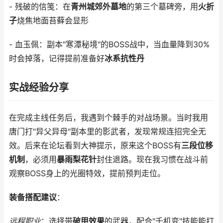
- 残破的信笺：在
青州城郊外墓地
的第三个墓碑旁，用
火折
子
烧焦地面苔藓会显形
- 血玉佩：副本"寒潭秘境"的BOSS战中，当血量降到30%
时会掉落，记得提前准备好
冰系抗性丹
实战经验分享
在完成主线任务后，我遇到个棘手的对战场景。当时我用
唐门打"异父异母"副本里的影武者，发现常规连招完全无
效。后来在论坛看到大神提示，原来这个BOSS有
三段位移
机制
，必须用
暴雨梨花针
封住退路。现在我习惯在战斗前
观察BOSS身上的光圈特效，提前预判走位。
装备搭配建议
：
远程职业
：选择带
破甲效果
的武器，配合"千机变"技能能打