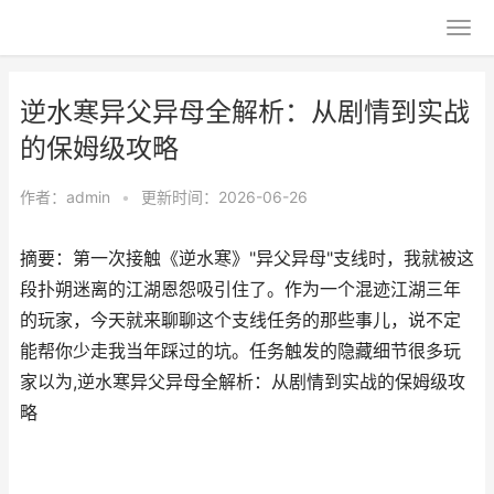
逆水寒异父异母全解析：从剧情到实战
的保姆级攻略
作者：
admin
•
更新时间：2026-06-26
摘要：第一次接触《逆水寒》"异父异母"支线时，我就被这
段扑朔迷离的江湖恩怨吸引住了。作为一个混迹江湖三年
的玩家，今天就来聊聊这个支线任务的那些事儿，说不定
能帮你少走我当年踩过的坑。任务触发的隐藏细节很多玩
家以为,逆水寒异父异母全解析：从剧情到实战的保姆级攻
略