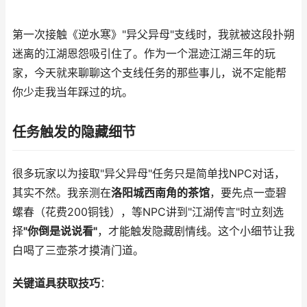
第一次接触《逆水寒》"异父异母"支线时，我就被这段扑朔
迷离的江湖恩怨吸引住了。作为一个混迹江湖三年的玩
家，今天就来聊聊这个支线任务的那些事儿，说不定能帮
你少走我当年踩过的坑。
任务触发的隐藏细节
很多玩家以为接取"异父异母"任务只是简单找NPC对话，
其实不然。我亲测在
洛阳城西南角的茶馆
，要先点一壶碧
螺春（花费200铜钱），等NPC讲到"江湖传言"时立刻选
择
"你倒是说说看"
，才能触发隐藏剧情线。这个小细节让我
白喝了三壶茶才摸清门道。
关键道具获取技巧
：