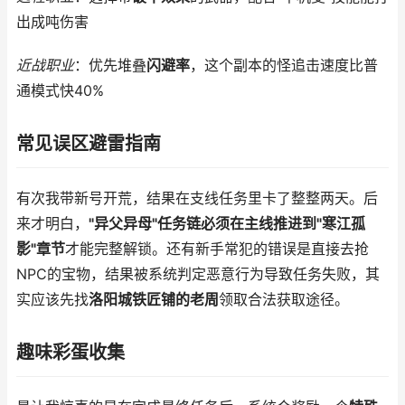
出成吨伤害
近战职业
：优先堆叠
闪避率
，这个副本的怪追击速度比普
通模式快40%
常见误区避雷指南
有次我带新号开荒，结果在支线任务里卡了整整两天。后
来才明白，
"异父异母"任务链必须在主线推进到"寒江孤
影"章节
才能完整解锁。还有新手常犯的错误是直接去抢
NPC的宝物，结果被系统判定恶意行为导致任务失败，其
实应该先找
洛阳城铁匠铺的老周
领取合法获取途径。
趣味彩蛋收集