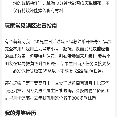
增的舞蹈动作），跳满10分钟就能召唤
庆生烟花
，不
仅有特效还能掉落稀有材料
玩家常见误区避雷指南
有个萌新问我："师兄生日活动是不是必须单开账号？"其实
完全不用！我用主力号带小号一起玩，反而发现
双倍经验
的加成效果。但要特别注意：
别在活动当天升级！
我有个
朋友在14号把角色升到90级，结果生日当天任务直接变灰
——必须保持等级在85级以下才能接取全部剧情任务。
还有玩家问要不要买月卡。其实活动期间
普通月卡
比豪华
版更划算，因为会送专属
生日礼包码
，兑换的物品价值比
豪华月卡还高。去年我就用这个省了300多软妹币！
我的爆笑经历