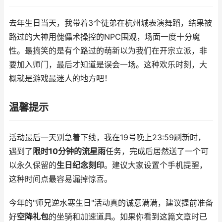
去年生日当天，我带着3个徒弟在杭州城表演舞蹈，结果被
路过的大神用傀儡术操控的NPC围观，场面一度十分魔
性。最搞笑的是有个路过的萌新以为我们在开宗立派，非
要加入师门，最后才知道是误会一场。这种欢乐时刻，大
概就是游戏最迷人的地方吧！
温馨提示
活动最后一天别急着下线，我在19号晚上23:59刷新时，
遇到了
限时10分钟的流星雨
任务，完成后居然送了一个可
以永久保留的
生日纪念刻印
。建议大家设置个手机提醒，
这种时间点最容易漏掉惊喜。
今年的"师兄逆水寒生日"活动真的诚意满满，建议提前准备
好
空降礼包
的坐骑和加速道具。如果你看到这篇文章时已