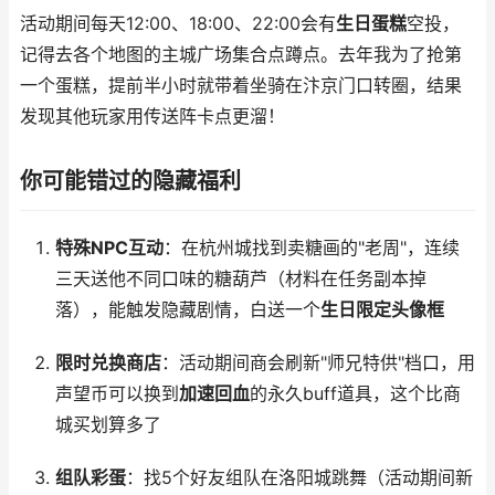
活动期间每天12:00、18:00、22:00会有
生日蛋糕
空投，
记得去各个地图的主城广场集合点蹲点。去年我为了抢第
一个蛋糕，提前半小时就带着坐骑在汴京门口转圈，结果
发现其他玩家用传送阵卡点更溜！
你可能错过的隐藏福利
特殊NPC互动
：在杭州城找到卖糖画的"老周"，连续
三天送他不同口味的糖葫芦（材料在任务副本掉
落），能触发隐藏剧情，白送一个
生日限定头像框
限时兑换商店
：活动期间商会刷新"师兄特供"档口，用
声望币可以换到
加速回血
的永久buff道具，这个比商
城买划算多了
组队彩蛋
：找5个好友组队在洛阳城跳舞（活动期间新