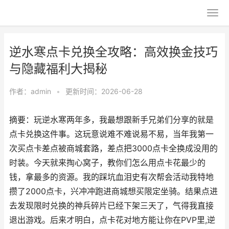
逆水寒点卡兑换全攻略：高效换金技巧
与隐藏福利大揭秘
作者：
admin
•
更新时间：2026-06-28
摘要：玩逆水寒两年多，我最想跟新手兄弟们分享的就是
点卡兑换这件事。这玩意说难不难说易不易，当年我第一
次买点卡差点被商城套路，差点把3000点卡全换成没用的
时装。今天就来掏心窝子，教你们怎么用点卡花最少的
钱，拿最多的资源。我的踩坑血泪史有次帮会活动我特地
攒了2000点卡，兴冲冲跑进商城想买限定坐骑。结果点进
去发现限时兑换的神兵碎片已经下架三天了，气得我直接
退出游戏。后来才明白，点卡花对地方能让你在PVP里,逆