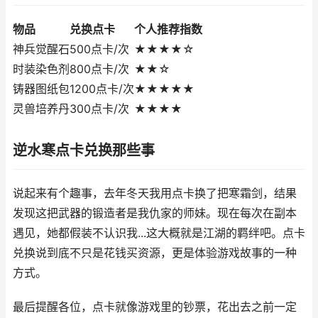
物品
兑换点卡
个人推荐指数
神兵觉醒石
500点卡/次
★★★★☆
时装染色剂
800点卡/次
★★☆
铸器图纸包
1200点卡/次
★★★★★
灵兽培养丹
300点卡/次
★★★★
逆水寒点卡兑换那些事
说起来有个趣事，去年冬天我用点卡换了把寒霜剑，结果
发现这把武器的锻造者是我仇家的师妹。现在每次在副本
遇见，她都假装不认识我...这大概就是江湖的羁绊吧。点卡
兑换说到底不只是花钱买资源，更是体验游戏故事的一种
方式。
最后提醒各位，点卡就像游戏里的钞票，花出去之前一定