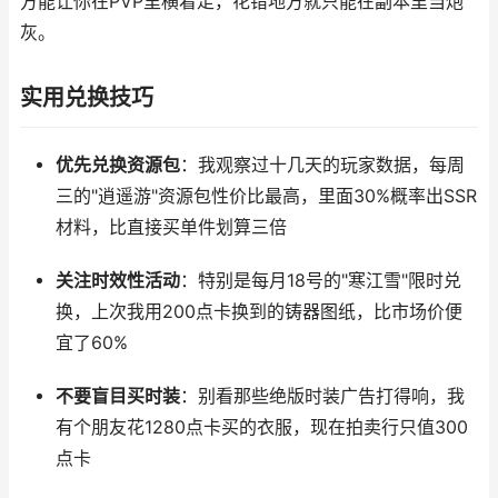
方能让你在PVP里横着走，花错地方就只能在副本里当炮
灰。
实用兑换技巧
优先兑换资源包
：我观察过十几天的玩家数据，每周
三的"逍遥游"资源包性价比最高，里面30%概率出SSR
材料，比直接买单件划算三倍
关注时效性活动
：特别是每月18号的"寒江雪"限时兑
换，上次我用200点卡换到的铸器图纸，比市场价便
宜了60%
不要盲目买时装
：别看那些绝版时装广告打得响，我
有个朋友花1280点卡买的衣服，现在拍卖行只值300
点卡