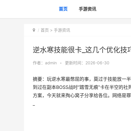
首页
手游资讯
首页
>
手游资讯
逆水寒技能很卡_这几个优化技
作者：
admin
•
更新时间：2026-06-30
摘要：玩逆水寒最憋屈的事，莫过于技能放一半
到过在副本BOSS战时“踏雪无痕”卡在半空的社
方案，今天就来掏心窝子分享给各位。网络是罪
_