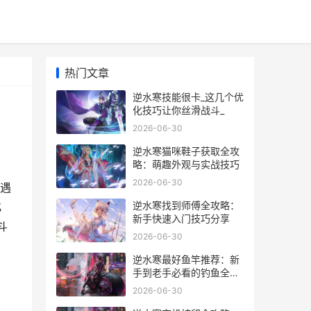
热门文章
逆水寒技能很卡_这几个优
化技巧让你丝滑战斗_
2026-06-30
逆水寒猫咪鞋子获取全攻
略：萌趣外观与实战技巧
2026-06-30
遇
逆水寒找到师傅全攻略：
化
新手快速入门技巧分享
斗
2026-06-30
逆水寒最好鱼竿推荐：新
手到老手必看的钓鱼全攻
略
2026-06-30