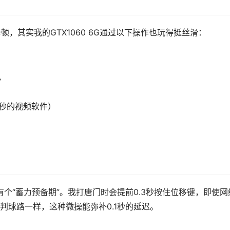
顿，其实我的GTX1060 6G通过以下操作也玩得挺丝滑：
”
0秒的视频软件）
有个“蓄力预备期”。我打唐门时会提前0.3秒按住位移键，即使网
判球路一样，这种微操能弥补0.1秒的延迟。