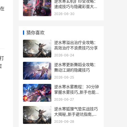
逆水寒玄机扩印全攻略：
速成技巧与隐藏彩蛋大揭
在
秘
2026-06-30
，
猜你喜欢
逆水寒溢出治疗全攻略：
高效治疗不浪费技巧分享
2026-06-24
打
逆水寒更新舞蹈全攻略：
过
舞动江湖的隐藏技巧
2026-06-25
逆水寒水雾教程：30分钟
掌握水雾技巧_新手也能秒
变高手
2026-06-27
逆水寒狐狸气垫实战技巧
大揭秘_新手避坑指南_隐
藏玩法全解析
2026-06-28