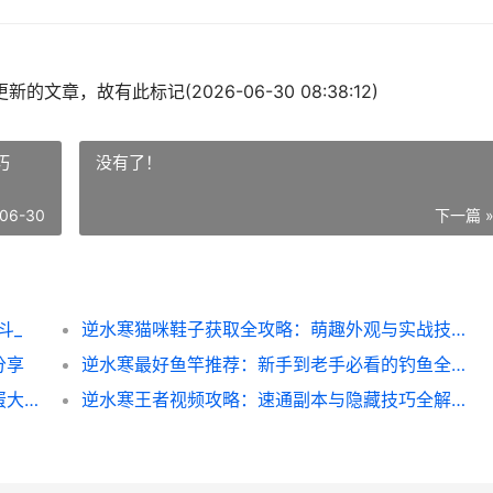
的文章，故有此标记(2026-06-30 08:38:12)
巧
没有了！
06-30
下一篇 
斗_
逆水寒猫咪鞋子获取全攻略：萌趣外观与实战技巧
分享
逆水寒最好鱼竿推荐：新手到老手必看的钓鱼全攻略
逆水寒玄机扩印全攻略：速成技巧与隐藏彩蛋大揭秘
逆水寒王者视频攻略：速通副本与隐藏技巧全解析