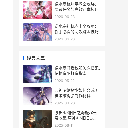
逆水寒杭州平湖全攻略：
隐藏任务与高效刷本技巧
2026-06-28
流
逆水寒挂机点卡全攻略：
新手必看的高效赚金技巧
2026-06-28
经典文章
逆水寒好看校服怎么搭配_
惊艳造型打造指南
2026-05-22
原神浓缩树脂如何合成 原
神浓缩树脂制作材料
2025-09-23
原神4.6旧日之海旋曜玉
帛收集 原神4.6旧日之海
任务
2025-08-11