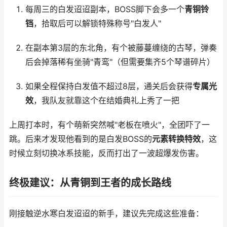
每周三的白发迢迢副本，BOSS脚下会多一个
青铜铃
铛
，拾取后可以解锁特殊称号"白发人"
在副本第3层的东北角，有个被藤蔓缠绕的古琴，弹奏
后会掉落稀有坐骑"青鸾"（但需要集齐5个琴谱碎片）
如果全程保持白发值不超过8层，通关后会获得
专属光
效
，我队友就靠这个在结婚典礼上秀了一把
上周打本时，有个萌新突然喊"老板在喷火"，全团吓了一
跳。后来才发现他看到的是白发BOSS的
元素转换特效
，这
时候立刻切换冰系技能，反而打出了一波超爆发伤害。
终极建议：从青铜到王者的成长路线
刚接触逆水寒白发迢迢的新手，建议先完成这些准备：