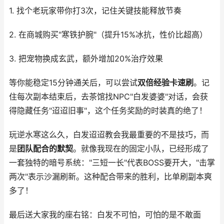
1. 找个老玩家带你打3次，记住关键技能释放节奏
2. 在商城购买"寒铁护腕"（提升15%冰抗，性价比超高）
3. 把宠物换成玄武，额外增加20%治疗效果
等你能稳定15分钟通关后，可以尝试
双倍经验卡速刷
。记
住每次副本结束后，去茶馆找NPC"白发婆婆"对话，会获
得隐藏任务"迢迢旧事"，这个任务奖励的时装真的绝了！
玩逆水寒这么久，白发迢迢教会我最重要的不是技巧，而
是
团队配合的默契
。就像我现在的固定小队，已经形成了
一套独特的暗号系统："三短一长"代表BOSS要开大，"击掌
两次"表示沙漏刷新。这种配合带来的胜利，比单刷副本爽
多了！
最后送大家我的座右铭：白发不可怕，可怕的是不敢面