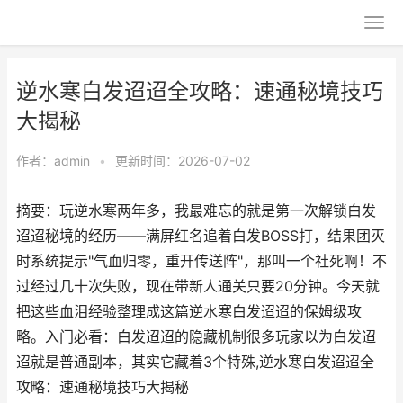
逆水寒白发迢迢全攻略：速通秘境技巧
大揭秘
作者：
admin
•
更新时间：2026-07-02
摘要：玩逆水寒两年多，我最难忘的就是第一次解锁白发
迢迢秘境的经历——满屏红名追着白发BOSS打，结果团灭
时系统提示"气血归零，重开传送阵"，那叫一个社死啊！不
过经过几十次失败，现在带新人通关只要20分钟。今天就
把这些血泪经验整理成这篇逆水寒白发迢迢的保姆级攻
略。入门必看：白发迢迢的隐藏机制很多玩家以为白发迢
迢就是普通副本，其实它藏着3个特殊,逆水寒白发迢迢全
攻略：速通秘境技巧大揭秘