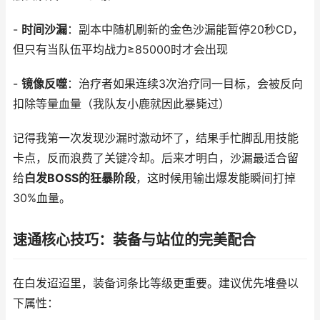
-
时间沙漏
：副本中随机刷新的金色沙漏能暂停20秒CD，
但只有当队伍平均战力≥85000时才会出现
-
镜像反噬
：治疗者如果连续3次治疗同一目标，会被反向
扣除等量血量（我队友小鹿就因此暴毙过）
记得我第一次发现沙漏时激动坏了，结果手忙脚乱用技能
卡点，反而浪费了关键冷却。后来才明白，沙漏最适合留
给
白发BOSS的狂暴阶段
，这时候用输出爆发能瞬间打掉
30%血量。
速通核心技巧：装备与站位的完美配合
在白发迢迢里，装备词条比等级更重要。建议优先堆叠以
下属性：