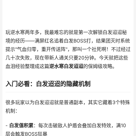
玩逆水寒两年多，我最难忘的就是第一次解锁白发迢迢秘
境的经历——满屏红名追着白发BOSS打，结果团灭时系统
提示"气血归零，重开传送阵"，那叫一个社死啊！不过经过
几十次失败，现在带新人通关只要20分钟。今天就把这些
血泪经验整理成这篇
逆水寒白发迢迢
的保姆级攻略。
入门必看：白发迢迢的隐藏机制
很多玩家以为白发迢迢就是普通副本，其实它藏着3个特殊
机制：
-
白发值积累
：每次击破敌人护盾会叠加白发特效，满10
层会触发BOSS狂暴