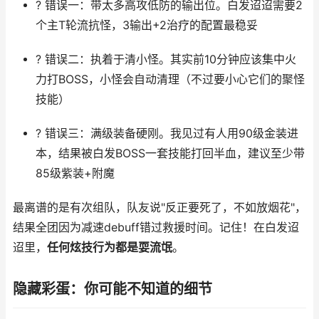
? 错误一：带太多高攻低防的输出位。白发迢迢需要2
个主T轮流抗怪，3输出+2治疗的配置最稳妥
? 错误二：执着于清小怪。其实前10分钟应该集中火
力打BOSS，小怪会自动清理（不过要小心它们的聚怪
技能）
? 错误三：满级装备硬刚。我见过有人用90级金装进
本，结果被白发BOSS一套技能打回半血，建议至少带
85级紫装+附魔
最离谱的是有次组队，队友说"反正要死了，不如放烟花"，
结果全团因为减速debuff错过救援时间。记住！在白发迢
迢里，
任何炫技行为都是耍流氓
。
隐藏彩蛋：你可能不知道的细节